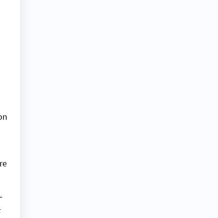
on
re
L
t