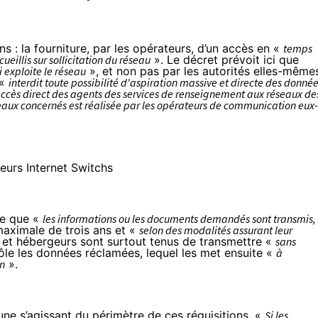
s : la fourniture, par les opérateurs, d’un accès en «
temps
cueillis sur sollicitation du réseau
». Le décret prévoit ici que
i exploite le réseau
», et non pas par les autorités elles-même
 «
interdit toute possibilité d'aspiration massive et directe des donné
 accès direct des agents des services de renseignement aux réseaux de
éseaux concernés est réalisée par les opérateurs de communication eux-
te que «
les informations ou les documents demandés sont transmis,
aximale de trois ans et «
selon des modalités assurant leur
 et hébergeurs sont surtout tenus de transmettre «
sans
ôle les données réclamées, lequel les met ensuite «
à
on
».
une s’agissant du périmètre de ces réquisitions. «
Si les