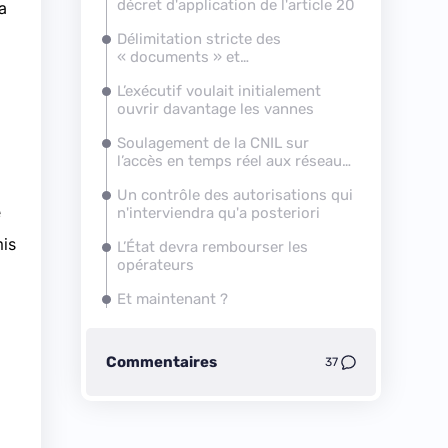
décret d'application de l'article 20
a
Délimitation stricte des
« documents » et
« informations » concernés
L’exécutif voulait initialement
ouvrir davantage les vannes
Soulagement de la CNIL sur
l’accès en temps réel aux réseaux
des opérateurs
Un contrôle des autorisations qui
e
n'interviendra qu'a posteriori
is
L’État devra rembourser les
opérateurs
Et maintenant ?
Commentaires
37