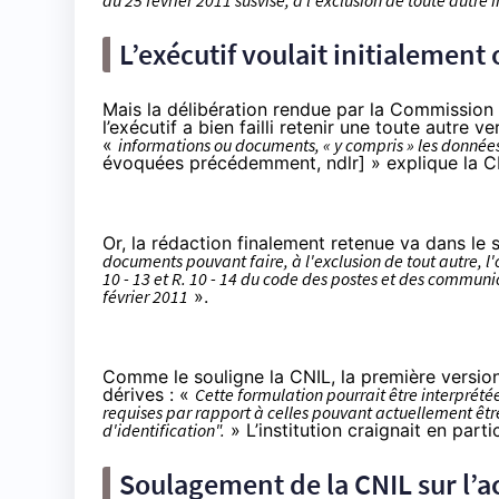
du 25 février 2011 susvisé, à l'exclusion de toute autre
L’exécutif voulait initialement
Mais la
délibération
rendue par la Commission s
l’exécutif a bien failli retenir une toute autre ve
«
informations ou documents, « y compris » les données
évoquées précédemment, ndlr] » explique la C
Or, la rédaction finalement retenue va dans le 
documents pouvant faire, à l'exclusion de tout autre, 
10 - 13 et R. 10 - 14 du code des postes et des communic
février 2011
».
Comme le souligne la CNIL, la première versi
dérives : «
Cette formulation pourrait être interpré
requises par rapport à celles pouvant actuellement êt
d'identification".
» L’institution craignait en parti
Soulagement de la CNIL sur l’a