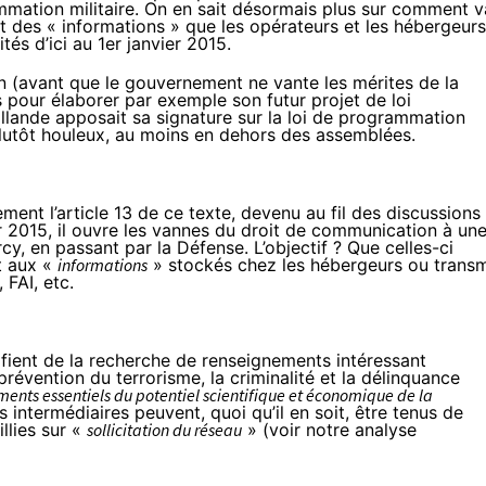
rammation militaire. On en sait désormais plus sur comment v
et des « informations » que les opérateurs et les hébergeurs
és d’ici au 1er janvier 2015.
 an (avant que le gouvernement
ne vante les mérites de la
s
pour élaborer par exemple son futur projet de loi
lande apposait sa signature sur la
loi de programmation
plutôt houleux, au moins en dehors des assemblées.
ment l’article 13 de ce texte, devenu au fil des discussions
er 2015, il ouvre les vannes du droit de communication à un
rcy, en passant par la Défense. L’objectif ? Que celles-ci
t aux «
informations
» stockés chez les hébergeurs ou transm
FAI, etc.
stifient de la recherche de renseignements intéressant
prévention du terrorisme, la criminalité et la délinquance
ents essentiels du potentiel scientifique et économique de la
 intermédiaires peuvent, quoi qu’il en soit, être tenus de
llies sur «
sollicitation
du réseau
» (
voir notre analyse