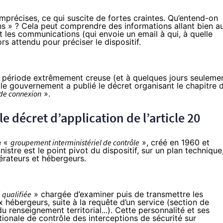
mprécises, ce qui suscite de fortes craintes. Qu’entend-on
 » ? Cela peut comprendre des informations allant bien a
 les communications (qui envoie un email à qui, à quelle
ors attendu pour préciser le dispositif.
e période extrêmement creuse (et à quelques jours seuleme
e le gouvernement a publié le
décret
organisant le chapitre 
 de connexion
».
 décret d’application de l’article 20
e «
groupement interministériel de contrôle
», créé en 1960 et
istre est le point pivot du dispositif, sur un plan technique
pérateurs et hébergeurs.
 qualifiée
» chargée d’examiner puis de transmettre les
hébergeurs, suite à la requête d’un service (section de
 renseignement territorial...). Cette personnalité et ses
ionale de contrôle des interceptions de sécurité sur