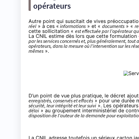
opérateurs
Autre point qui suscitait de vives préoccupation
réel
» à ces «
informations
» et «
documents
» «
re
cette sollicitation «
est effectuée par l'opérateur qu
La CNIL estime dès lors que cette formulation
par les services concernés et, plus généralement, tout
opérateurs, dans la mesure où l'intervention sur les r
mêmes
».
D’un point de vue plus pratique, le décret ajou
enregistrés, conservés et effacés
» pour une durée m
sécurité, leur intégrité et leur suivi
». Les opérateurs
délai
» au groupement interministériel de contr
disposition de l'auteur de la demande pour exploitati
La CNIL adresse toutefois un sérieux carton ja