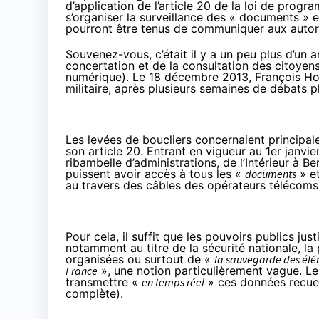
d’application de l’article 20 de la loi de prog
s’organiser la surveillance des « documents » 
pourront être tenus de communiquer aux autorit
Souvenez-vous, c’était il y a un peu plus d’un
concertation et de la consultation des citoyen
numérique). Le 18 décembre 2013, François Hol
militaire
, après plusieurs semaines de débats 
Les levées de boucliers concernaient principale
son article 20. Entrant en vigueur au 1er janvi
ribambelle d’administrations, de l’Intérieur à Be
puissent avoir accès à tous les «
documents
» e
au travers des câbles des opérateurs télécoms, 
Pour cela, il suffit que les pouvoirs publics ju
notamment au titre de la sécurité nationale, la 
organisées ou surtout de «
la sauvegarde des élém
France
», une notion particulièrement vague. Les
transmettre «
en temps réel
» ces données recuei
complète
).