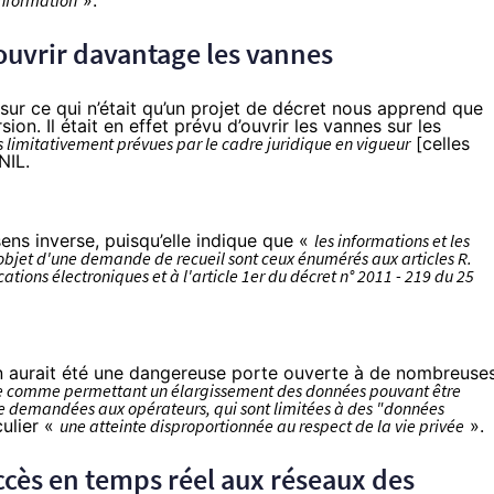
 information
».
 ouvrir davantage les vannes
ur ce qui n’était qu’un projet de décret nous apprend que
rsion. Il était en effet prévu d’ouvrir les vannes sur les
 limitativement prévues par le cadre juridique en vigueur
[celles
NIL.
sens inverse, puisqu’elle indique que «
les informations et les
l'objet d'une demande de recueil sont ceux énumérés aux articles R.
ations électroniques et à l'article 1er du décret n° 2011 - 219 du 25
on aurait été une dangereuse porte ouverte à de nombreuse
tée comme permettant un élargissement des données pouvant être
re demandées aux opérateurs, qui sont limitées à des "données
culier «
une atteinte disproportionnée au respect de la vie privée
».
ccès en temps réel aux réseaux des