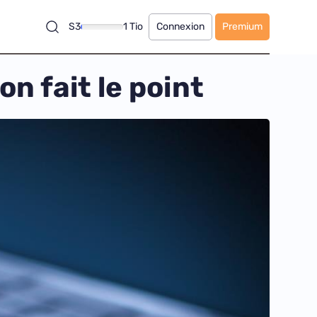
S3
1 Tio
Connexion
Premium
on fait le point