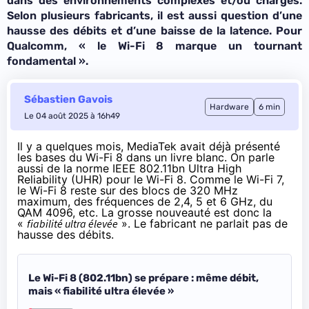
dans des environnements complexes et/ou chargés.
Selon plusieurs fabricants, il est aussi question d’une
hausse des débits et d’une baisse de la latence. Pour
Qualcomm, «
le Wi-Fi 8 marque un tournant
fondamental
».
Sébastien Gavois
Hardware
6 min
Le 04 août 2025 à 16h49
Il y a quelques mois, MediaTek avait déjà présenté
les bases du Wi-Fi 8 dans un livre blanc. On parle
aussi de la norme IEEE 802.11bn Ultra High
Reliability (UHR) pour le Wi-Fi 8. Comme le Wi-Fi 7,
le Wi-Fi 8 reste sur des blocs de 320 MHz
maximum, des fréquences de 2,4, 5 et 6 GHz, du
QAM 4096, etc. La grosse nouveauté est donc la
«
fiabilité ultra élevée
». Le fabricant ne parlait pas de
hausse des débits.
Le Wi-Fi 8 (802.11bn) se prépare : même débit,
mais « fiabilité ultra élevée »