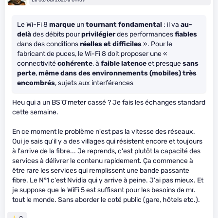
Le Wi-Fi 8
marque
un
tournant fondamental
: il va
au-
delà
des débits pour
privilégier
des performances
fiables
dans des conditions
réelles et difficiles
». Pour le
fabricant de puces, le Wi-Fi 8 doit proposer une «
connectivité
cohérente
, à
faible latence
et presque
sans
perte
,
même dans des environnements (mobiles) très
encombrés
, sujets aux interférences
Heu qui a un BS'O'meter cassé ? Je fais les échanges standard
cette semaine.
En ce moment le problème n'est pas la vitesse des réseaux.
Oui je sais qu'il y a des villages qui résistent encore et toujours
à l'arrive de la fibre... Je reprends, c'est plutôt la capacité des
services à délivrer le contenu rapidement. Ça commence à
être rare les services qui remplissent une bande passante
fibre. Le N°1 c'est Nvidia qui y arrive à peine. J'ai pas mieux. Et
je suppose que le WiFi 5 est suffisant pour les besoins de mr.
tout le monde. Sans aborder le coté public (gare, hôtels etc.).