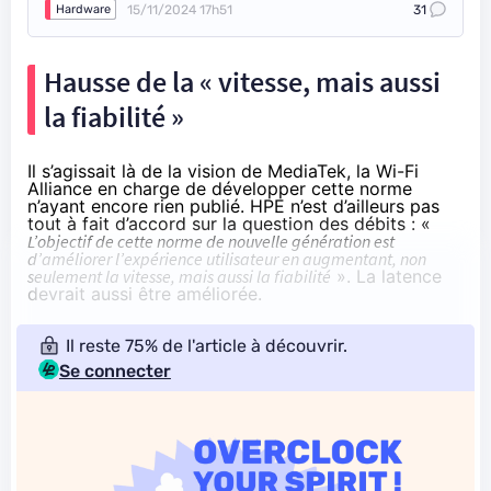
15/11/2024 17h51
31
Hardware
Hausse de la « vitesse, mais aussi
la fiabilité »
Il s’agissait là de la vision de MediaTek, la Wi-Fi
Alliance en charge de développer cette norme
n’ayant encore rien publié. HPE n’est d’ailleurs
pas
tout à fait d’accord
sur la question des débits : «
L’objectif de cette norme de nouvelle génération est
d’améliorer l’expérience utilisateur en augmentant, non
seulement la vitesse, mais aussi la fiabilité
». La latence
devrait aussi être améliorée.
Il reste 75% de l'article à découvrir.
Se connecter