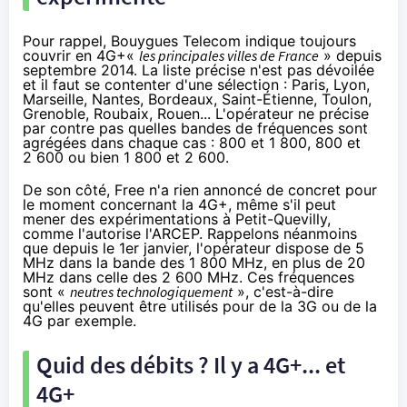
Pour rappel,
Bouygues Telecom
indique toujours
couvrir en
4G
+«
les principales villes de France
» depuis
septembre 2014. La liste précise n'est pas dévoilée
et il faut se contenter d'une sélection : Paris, Lyon,
Marseille, Nantes, Bordeaux, Saint-Étienne, Toulon,
Grenoble, Roubaix, Rouen... L'opérateur ne précise
par contre pas quelles bandes de fréquences sont
agrégées dans chaque cas : 800 et 1 800, 800 et
2 600 ou bien 1 800 et 2 600.
De son côté,
Free
n'a rien annoncé de concret pour
le moment concernant la
4G
+, même s'il peut
mener
des expérimentations
à Petit-Quevilly,
comme l'autorise l'ARCEP. Rappelons néanmoins
que
depuis le 1er janvier
, l'opérateur dispose de 5
MHz dans la bande des 1 800 MHz, en plus de 20
MHz dans celle des 2 600 MHz. Ces fréquences
sont «
neutres technologiquement
», c'est-à-dire
qu'elles peuvent être utilisés pour de la 3G ou de la
4G
par exemple.
Quid des débits ? Il y a
4G
+... et
4G
+