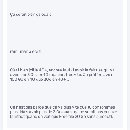
Ça serait bien ça ouais !
rain_man a écrit :
C’est bien joli la 4G+, encore faut-il avoir le fair use qui va
avec car 3 Go, en 4G+ ça part très vite. Je préfère avoir
100 Go en 4G que 3Go en 4G+ …
Ce n’est pas parce que ça va plus vite que tu consommes
plus. Mais avoir plus de 3 Go ouais, ça ne serait pas du luxe
(surtout quand on voit que Free file 20 Go sans surcoût).