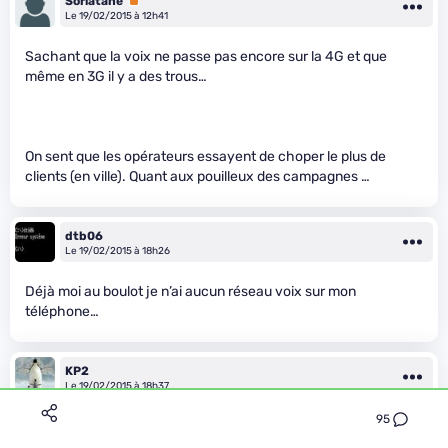
Soriatane
Premium
Le 19/02/2015 à 12h41
Sachant que la voix ne passe pas encore sur la 4G et que
même en 3G il y a des trous…
On sent que les opérateurs essayent de choper le plus de
clients (en ville). Quant aux pouilleux des campagnes …
dtb06
Le 19/02/2015 à 18h26
Déjà moi au boulot je n’ai aucun réseau voix sur mon
téléphone…
KP2
Le 19/02/2015 à 18h37
95
Ouais mais le telephone n’a pas ete deployé partout en 3 ans…
il a fallut pas loin de 40 ans pour que ce soit
vraiment
partout.