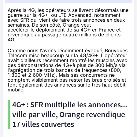
Après la 4G, les opérateurs se livrent désormais une
guerre sur la 4G+, ou LTE Advanced, notamment
avec SFR qui vient de faire trois annonces en deux
semaines. De son côté, Orange veut
accélérer le
déploiement de sa 4G+ en France et
revendique au passage quatre millions de clients
4G.
Comme nous l'avons
récemment évoqué
,
Bouygues
Telecom
mise beaucoup sur la
4G
/
4G
+. L'opérateur
avait d'ailleurs récemment montré les muscles avec
des démonstrations de
4G
+à plus de 300 Mb/s via
l'agrégation de trois bandes de fréquences (800,
1 800 et 2 600 MHz). Mais ses concurrents ne
comptent visiblement pas rester les bras croisés et
font également des annonces sur le très haut débit
mobile.
4G
+ :
SFR
multiplie les annonces...
ville par ville,
Orange
revendique
17 villes couvertes