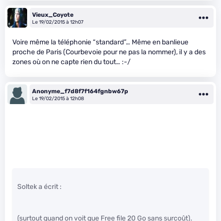
Vieux_Coyote
Le 19/02/2015 à 12h07
Voire même la téléphonie “standard”… Même en banlieue
proche de Paris (Courbevoie pour ne pas la nommer), il y a des
zones où on ne capte rien du tout… :-/
Anonyme_f7d8f7f164fgnbw67p
Le 19/02/2015 à 12h08
Soltek a écrit :
(surtout quand on voit que Free file 20 Go sans surcoût).