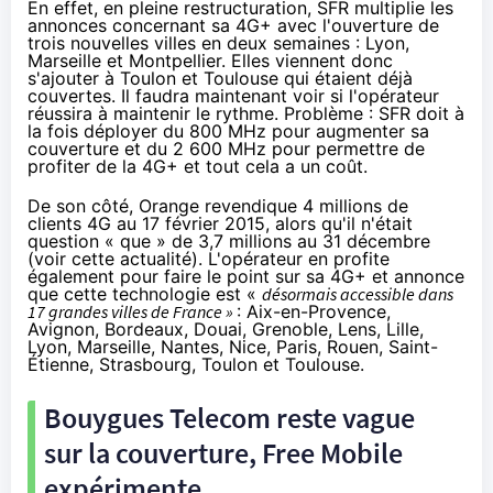
En effet, en pleine restructuration,
SFR
multiplie les
annonces concernant sa
4G
+ avec l'ouverture de
trois nouvelles villes en deux semaines : Lyon,
Marseille et Montpellier. Elles viennent donc
s'ajouter à Toulon et Toulouse qui étaient déjà
couvertes. Il faudra maintenant voir si l'opérateur
réussira à maintenir le rythme. Problème :
SFR
doit à
la fois déployer du 800 MHz pour augmenter sa
couverture et du 2 600 MHz pour permettre de
profiter de la
4G
+ et tout cela a un coût.
De son côté,
Orange
revendique 4 millions de
clients
4G
au 17 février 2015, alors qu'il n'était
question « que » de 3,7 millions au 31 décembre
(voir
cette actualité
). L'opérateur en profite
également pour faire le point sur sa
4G
+ et annonce
que cette technologie est «
désormais accessible dans
17 grandes villes de France »
: Aix-en-Provence,
Avignon, Bordeaux, Douai, Grenoble, Lens, Lille,
Lyon, Marseille, Nantes, Nice, Paris, Rouen, Saint-
Étienne, Strasbourg, Toulon et Toulouse.
Bouygues Telecom
reste vague
sur la couverture,
Free Mobile
expérimente