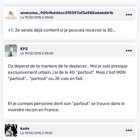
anonyme_92fcfbdd6cc3f0397af3a985adab6b1b
Le 19/02/2015 à 10h58
+1. Je serais déjà content si je pouvais recevoir la 3G…
KP2
Le 19/02/2015 à 10h58
Ca depend de ta maniere de te deplacer… Moi je suis presque
exclusivement urbain, j’ai de la 4G “partout”. Mais c’est MON
“partout”… “partout” ou JE vais en fait.
Et je connais personne dont son “partout” se trouve dans le
moindre recoin en France.
kade
Le 19/02/2015 à 11h02