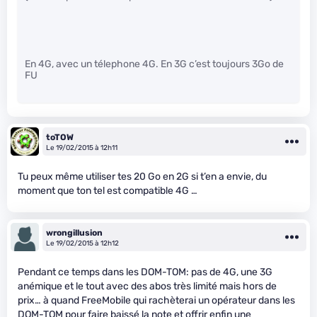
En 4G, avec un télephone 4G. En 3G c’est toujours 3Go de
FU
toTOW
Le 19/02/2015 à 12h11
Tu peux même utiliser tes 20 Go en 2G si t’en a envie, du
moment que ton tel est compatible 4G …
wrongillusion
Le 19/02/2015 à 12h12
Pendant ce temps dans les DOM-TOM: pas de 4G, une 3G
anémique et le tout avec des abos très limité mais hors de
prix… à quand FreeMobile qui rachèterai un opérateur dans les
DOM-TOM pour faire baissé la note et offrir enfin une