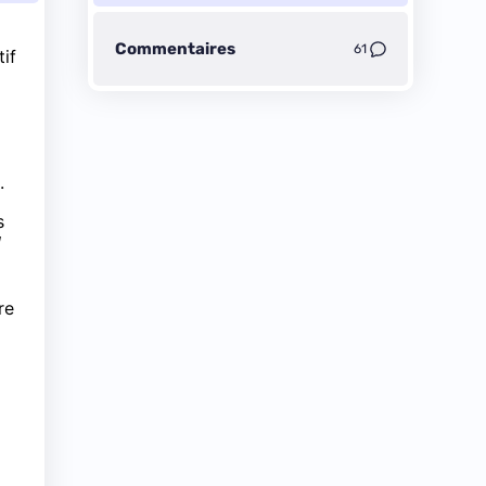
Commentaires
61
tif
.
s
u
re