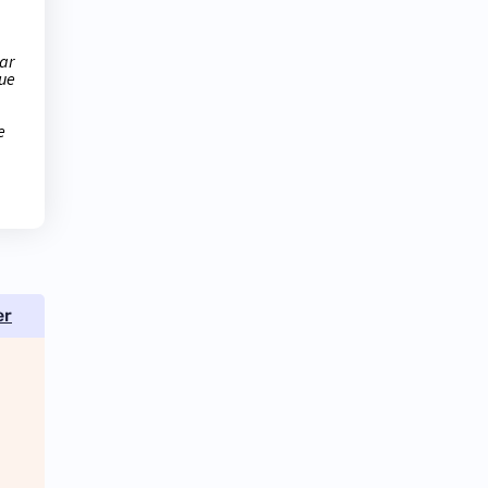
ar
que
e
er