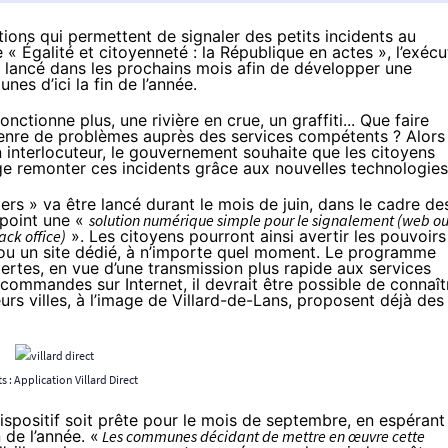
ons qui permettent de signaler des petits incidents au
le « Égalité et citoyenneté : la République en actes », l’exécu
re lancé dans les prochains mois afin de développer une
es d’ici la fin de l’année.
nctionne plus, une rivière en crue, un graffiti... Que faire
genre de problèmes auprès des services compétents ? Alors
on interlocuteur, le gouvernement souhaite que les citoyens
age remonter ces incidents grâce aux nouvelles technologies
iers » va être lancé durant le mois de juin, dans le cadre de
 point une «
solution numérique simple pour le signalement (web o
ack office)
». Les citoyens pourront ainsi avertir les pouvoirs
/ou un site dédié, à n’importe quel moment. Le programme
alertes, en vue d’une transmission plus rapide aux services
ommandes sur Internet, il devrait être possible de connaît
urs villes, à l’image de Villard-de-Lans, proposent déjà des
s :
Application Villard Direct
ispositif soit prête pour le mois de septembre, en espérant
de l’année. «
Les communes décidant de mettre en œuvre cette