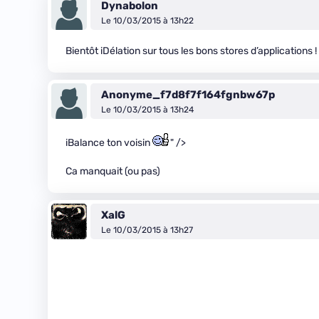
Dynabolon
Le 10/03/2015 à 13h22
Bientôt iDélation sur tous les bons stores d’applications !
Anonyme_f7d8f7f164fgnbw67p
Le 10/03/2015 à 13h24
iBalance ton voisin
" />
Ca manquait (ou pas)
XalG
Le 10/03/2015 à 13h27