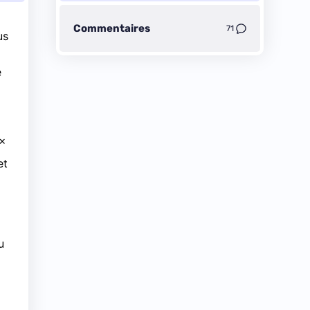
Commentaires
71
us
e
 x
et
u