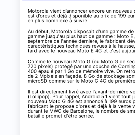
Motorola vient d’annoncer encore un nouveau 
est d’ores et déjà disponible au prix de 199 
en plus complexe à suivre.
Au début, Motorola disposait d'une gamme d
gamme jusqu'au plus haut de gamme : Moto E,
septembre de l'année dernière, le fabricant dév
caractéristiques techniques revues à la haus
tard
avec le nouveau Moto E
4G
et c'est aujo
Comme le nouveau Moto G (ou Moto G de secon
720 pixels) protégé par une couche de Cornin
400 épaulé par 1 Go de mémoire vive. On retro
de 2 Mpixels en façade. 8 Go de stockage sont
microSD comme sur le Moto G
4G
de première
Il est directement livré avec l'avant-dernière 
(
Lollipop
). Pour rappel,
Android 5.1 vient tout j
nouveau Moto G
4G
est annoncé à 199 euros p
fabricant le propose d'ores et déjà
à la vente v
durant le
MWC de Barcelone
, le nombre de
sm
bataille promet d'être serrée.