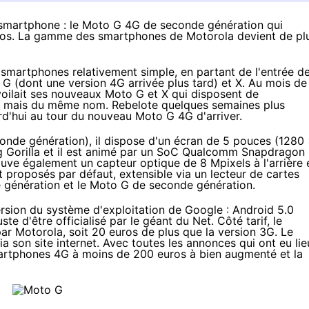
smartphone : le Moto G 4G de seconde génération qui
euros. La gamme des smartphones de Motorola devient de pl
e
smartphones
relativement simple, en partant de l'entrée d
 G (dont une version
4G
arrivée plus tard) et X. Au mois de
oilait
ses nouveaux Moto G et X
qui disposent de
se, mais du même nom. Rebelote
quelques semaines plus
urd'hui au tour du nouveau Moto G
4G
d'arriver.
de génération), il dispose d'un écran de 5 pouces (1280
g Gorilla et il est animé par un SoC Qualcomm Snapdragon
uve également un capteur optique de 8 Mpixels à l'arrière 
 proposés par défaut, extensible via un lecteur de cartes
 génération et le Moto G de seconde génération.
version du système d'exploitation de Google :
Android 5.0
uste d'être officialisé par le géant du Net
. Côté tarif, le
ar Motorola, soit
20 euros de plus que la version 3G
. Le
ia son site internet
. Avec toutes les annonces qui ont eu lie
artphones
4G
à moins de 200 euros à bien augmenté et la