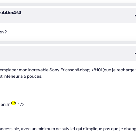
e44bc4f4
on ?
r remplacer mon increvable Sony Ericsson&nbsp; k810i (que je recharge 
st inférieur à 5 pouces.
s en 5”
" />
ccessible, avec un minimum de suivi et qui n’implique pas que je chan