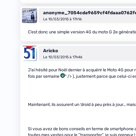
anonyme_7054cda9659cf4fdaaa0762f
Le 10/03/2015 à 17h16
C’est donc une simple version 4G du moto G 2e générati
Aricko
Le 10/03/2015 à 17h46
J’ai hésité pour Noël dernier à acquérir le Moto 4G pou
fois par semaine
" /> ), justement parce que celui-ci e
Maintenant, ils assurent un ‘droid à peu près à jour… mai
Si vous avez de bons conseils en terme de smartphone a
toutes mes vestes pour le “transporter”, je suis preneur !