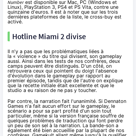
Number
est disponible sur Mac, PC (Windows et
Linux), PlayStation 3,
PS4
et PS Vita, contre une
quinzaine d'euros. Il est à noter que sur les trois
dernières plateformes de la liste, le cross-buy est
activé.
Hotline Miami 2 divise
Il n'y a pas que les problématiques liées à
la « violence » du titre qui divisent, son gameplay
aussi. Ainsi dans les tests de nos confrères, deux
camps peuvent être distingués. D'un côté, on
retrouvera ceux qui pointent du doigt l'absence
d'évolution dans le gameplay par rapport au
premier épisode, tandis que de l'autre on explique
que la recette initiale était excellente et que le
studio a eu raison de ne pas y toucher.
Par contre, la narration fait l'unanimité. Si Dennaton
Games n'a fait aucun effort sur le gameplay, le
scénario a pour sa part profité d'un soin tout
particulier, même si la version française souffre de
quelques problèmes de traduction qui font perdre
un peu de son sel à la narration. La bande-son a
également été bien accueillie par la plupart de nos
confrères, Gamekult allant même jusqu'à la qualifier