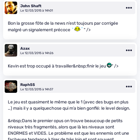
John Shaft
Le 12/03/2015 à 14h01
Bon la grosse fôte de la news n’est toujours par corrigée
malgré un signalement précoce
" />
Azax
Le 12/03/2015 à 14h26
Kevin est trop occupé à travailler&nbsp;finir le jeu
" />
Raph55
Le 12/03/2015 à 14h37
Le jeu est quasiment le même que le 1 (avec des bugs en plus
…) mais il y a quelquechose qui m’a bien gonflé: le level design.
&nbsp;Dans le premier opus on trouve beaucoup de petits
niveaux très fragmentés, alors que là les niveaux sont
ENORMES et VIDES. Le problème est que les ennemis ont une
facheuse tendance à tirer de très loin et sont souvent