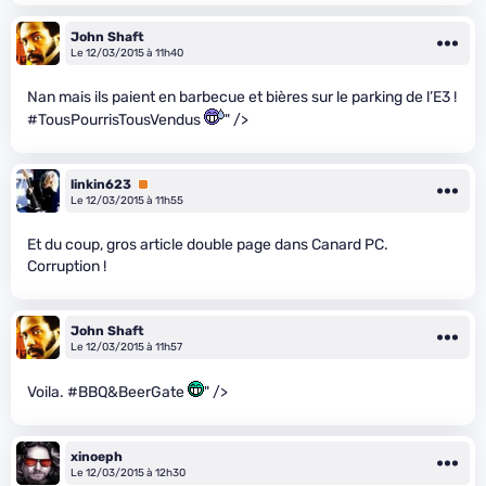
John Shaft
Le 12/03/2015 à 11h40
Nan mais ils paient en barbecue et bières sur le parking de l’E3 !
#TousPourrisTousVendus
" />
linkin623
Premium
Le 12/03/2015 à 11h55
Et du coup, gros article double page dans Canard PC.
Corruption !
John Shaft
Le 12/03/2015 à 11h57
Voila. #BBQ&BeerGate
" />
xinoeph
Le 12/03/2015 à 12h30