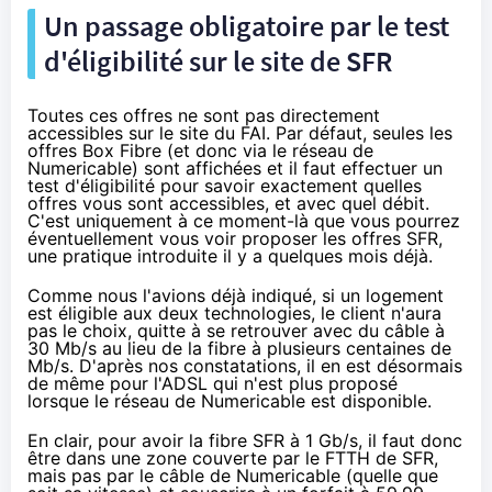
Un passage obligatoire par le test
d'éligibilité sur le site de
SFR
Toutes ces offres ne sont pas directement
accessibles sur le site du
FAI
. Par défaut, seules les
offres Box Fibre (et donc via le réseau de
Numericable
) sont affichées et il faut effectuer un
test d'éligibilité pour savoir exactement quelles
offres vous sont accessibles, et avec quel débit.
C'est uniquement à ce moment-là que vous pourrez
éventuellement vous voir proposer les offres
SFR
,
une pratique introduite il y a quelques mois déjà.
Comme nous l'avions déjà indiqué
, si un logement
est éligible aux deux technologies, le client n'aura
pas le choix, quitte à se retrouver avec du câble à
30 Mb/s au lieu de
la fibre
à plusieurs centaines de
Mb/s. D'après nos constatations, il en est désormais
de même pour l'ADSL qui n'est plus proposé
lorsque le réseau de
Numericable
est disponible.
En clair, pour avoir
la fibre
SFR
à 1 Gb/s, il faut donc
être dans une zone couverte par le FTTH de
SFR
,
mais pas par le câble de
Numericable
(quelle que