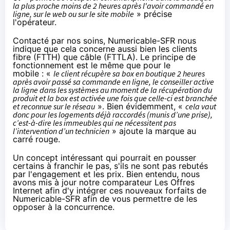
la plus proche moins de 2 heures après l'avoir commandé en
ligne, sur le web ou sur le site mobile
» précise
l'opérateur.
Contacté par nos soins,
Numericable
-
SFR
nous
indique que cela concerne aussi bien les clients
fibre (FTTH) que câble (FTTLA). Le principe de
fonctionnement est le même que pour le
mobile : «
le client récupère sa box en boutique 2 heures
après avoir passé sa commande en ligne, le conseiller active
la ligne dans les systèmes au moment de la récupération du
produit et la box est activée une fois que celle-ci est branchée
et reconnue sur le réseau
». Bien évidemment, «
cela vaut
donc pour les logements déjà raccordés (munis d’une prise),
c’est-à-dire les immeubles qui ne nécessitent pas
l’intervention d’un technicien
» ajoute la marque au
carré rouge.
Un concept intéressant qui pourrait en pousser
certains à franchir le pas, s'ils ne sont pas rebutés
par l'engagement et les prix. Bien entendu, nous
avons
mis à jour notre comparateur Les Offres
Internet
afin d'y intégrer ces nouveaux forfaits de
Numericable
-
SFR afin de vous permettre de les
opposer à la concurrence.