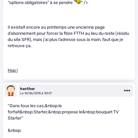
“options obligatoires” à se pendre
" />
Il existait encore au printemps une ancienne page
d’abonnement pour forcer la fibre FTTH au lieu du reste (résidu
du site SFR), mais j’ai plus l’adresse sous la main, faut que je
retrouve ça.
Hop !
hacthor
Le 10/06/2015 à 15h17
“Dans tous les cas,&nbsp;le
forfait&nbsp;Starter,&nbsp;propose le&nbsp;bouquet TV
Starter”
&nbsp;