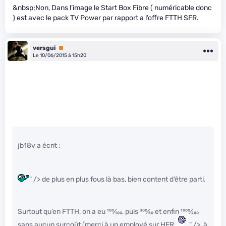
&nbsp;Non, Dans l’image le Start Box Fibre ( numéricable donc
) est avec le pack TV Power par rapport a l’offre FTTH SFR.
versgui
Premium
Le 10/06/2015 à 15h20
jb18v a écrit :
" /> de plus en plus fous là bas, bien content d’être parti.
Surtout qu’en FTTH, on a eu
100
⁄
100
, puis
300
⁄
50
et enfin
1000
⁄
200
sans aucun surcoût (merci à un employé sur HFR
" />, à