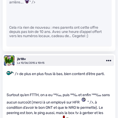
arrière….
" />
Cela n’a rien de nouveau : mes parents ont cette offre
depuis pas loin de 10 ans. Avec une heure d’appel offert
vers les numéros locaux, cadeau de… Cegetel :)
jb18v
Le 10/06/2015 à 15h15
" /> de plus en plus fous là bas, bien content d’être parti.
Surtout qu’en FTTH, on a eu
100
⁄
100
, puis
300
⁄
50
et enfin
1000
⁄
200
sans
aucun surcoût (merci à un employé sur HFR
" />, à
condition d’avoir le bon ONT et que le NRO le permette). Le
peering est bon, le ping aussi, mais la box tv à gerber et les