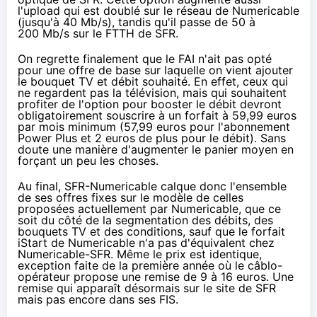
l'upload qui est doublé sur le réseau de
Numericable
(jusqu'à 40 Mb/s), tandis qu'il passe de 50 à
200 Mb/s sur le FTTH de
SFR
.
On regrette finalement que le
FAI
n'ait pas opté
pour une offre de base sur laquelle on vient ajouter
le bouquet TV et débit souhaité. En effet, ceux qui
ne regardent pas
la télévision
, mais qui souhaitent
profiter de l'option pour booster le débit devront
obligatoirement souscrire à un forfait à 59,99 euros
par mois minimum (57,99 euros pour l'abonnement
Power Plus et 2 euros de plus pour le débit). Sans
doute une manière d'augmenter le panier moyen en
forçant un peu les choses.
Au final,
SFR
-
Numericable
calque donc l'ensemble
de ses offres fixes sur le modèle de celles
proposées actuellement par
Numericable
, que ce
soit du côté de la segmentation des débits, des
bouquets TV et des conditions, sauf que le forfait
iStart de
Numericable
n'a pas d'équivalent chez
Numericable
-
SFR
. Même le prix est identique,
exception faite de la première année où le câblo-
opérateur propose une remise de 9 à 16 euros. Une
remise qui apparaît désormais sur le site de
SFR
mais pas encore dans ses FIS.