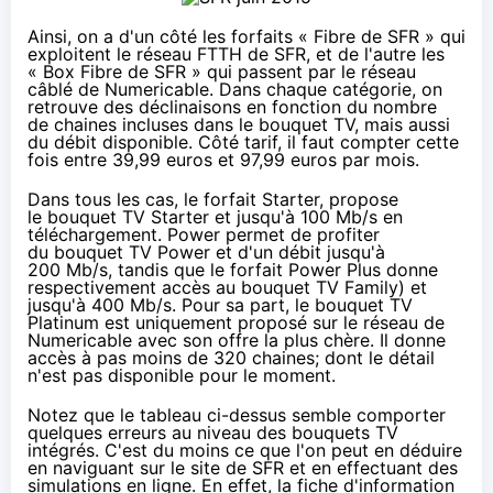
Ainsi, on a d'un côté les forfaits « Fibre de
SFR
» qui
exploitent le réseau FTTH de
SFR
, et de l'autre les
« Box Fibre de
SFR
» qui passent par le réseau
câblé de
Numericable
. Dans chaque catégorie, on
retrouve des déclinaisons en fonction du nombre
de chaines incluses dans le bouquet TV, mais aussi
du débit disponible. Côté tarif, il faut compter cette
fois entre 39,99 euros et 97,99 euros par mois.
Dans tous les cas, le forfait Starter, propose
le bouquet TV Starter et jusqu'à 100 Mb/s en
téléchargement. Power permet de profiter
du bouquet TV Power et d'un débit jusqu'à
200 Mb/s, tandis que le forfait Power Plus donne
respectivement accès au bouquet TV Family) et
jusqu'à 400 Mb/s. Pour sa part, le bouquet TV
Platinum est uniquement proposé sur le réseau de
Numericable avec son offre la plus chère
. Il donne
accès à pas moins de 320 chaines; dont le détail
n'est pas disponible pour le moment.
Notez que le tableau ci-dessus semble comporter
quelques erreurs au niveau des bouquets TV
intégrés. C'est du moins ce que l'on peut en déduire
en naviguant sur le site de
SFR
et en effectuant des
simulations en ligne. En effet,
la fiche d'information