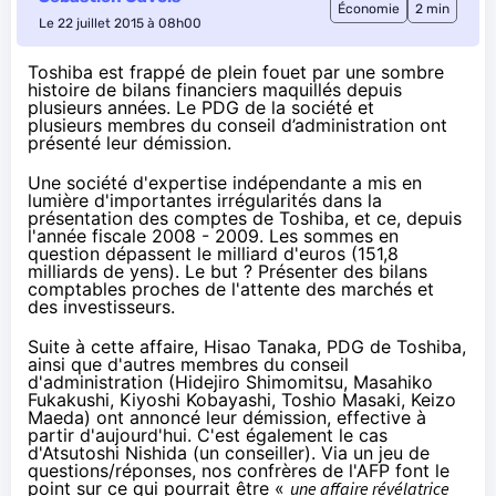
Économie
2 min
Le 22 juillet 2015 à 08h00
Toshiba est frappé de plein fouet par une sombre
histoire de bilans financiers maquillés depuis
plusieurs années. Le PDG de la société et
plusieurs membres du conseil d’administration ont
présenté leur démission.
Une société d'expertise indépendante a mis en
lumière
d'importantes irrégularités dans la
présentation des comptes
de Toshiba, et ce, depuis
l'année fiscale 2008 - 2009. Les sommes en
question dépassent le milliard d'euros (151,8
milliards de yens). Le but ? Présenter des bilans
comptables proches de l'attente des marchés et
des investisseurs.
Suite à cette affaire, Hisao Tanaka, PDG de Toshiba,
ainsi que d'autres membres du conseil
d'administration (Hidejiro Shimomitsu, Masahiko
Fukakushi, Kiyoshi Kobayashi, Toshio Masaki, Keizo
Maeda) ont
annoncé leur démission
, effective à
partir d'aujourd'hui. C'est également le cas
d'Atsutoshi Nishida (un conseiller). Via un jeu de
questions/réponses,
nos confrères de l'AFP
font le
point sur ce qui pourrait être «
une affaire révélatrice