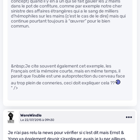
concept) quand il y en a un qui se fait gauler les 2 mains
dans le pot de confiture, comme par exemple notre cher
sinistre des affaires étrangères qui a le sang de milliers
d’hémophiles sur les mains (c’est le cas de le dire) mais qui
continue pourtant toujours à “œuvrer” pour le bien
commun.
&nbsp;Je cite souvent également cet exemple, les
Français ont la mémoire courte, mais en même temps, il
parait que l’oublie est une autoprotection du cerveau face
au trop plein de conneries, ceci doit expliquer cela ??
" />
WereWindle
Le 22/07/2015 à 09h30
Je n’ai pas relu la news pour vérifier si c’est dit mais Ernst &
Yong va également devoir s’expliquer, avais je lu par ailleurs.