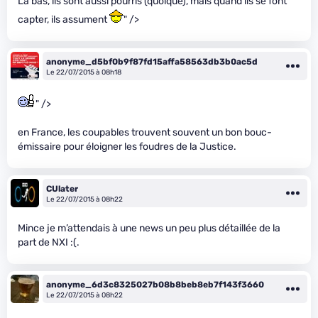
Là bas, ils sont aussi pourris (quoique), mais quand ils se font
capter, ils assument
" />
anonyme_d5bf0b9f87fd15affa58563db3b0ac5d
Le 22/07/2015 à 08h18
" />
en France, les coupables trouvent souvent un bon bouc-
émissaire pour éloigner les foudres de la Justice.
CUlater
Le 22/07/2015 à 08h22
Mince je m’attendais à une news un peu plus détaillée de la
part de NXI :(.
anonyme_6d3c8325027b08b8beb8eb7f143f3660
Le 22/07/2015 à 08h22