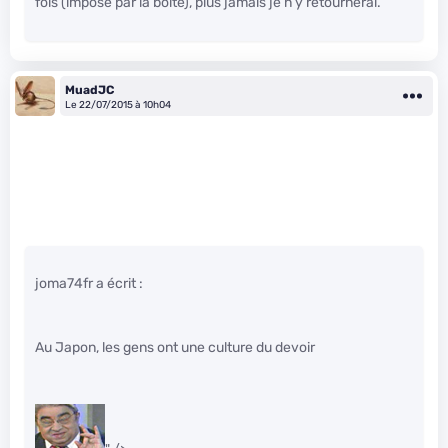
fois (imposé par la boite), plus jamais je n’y retournerai.
MuadJC
Le 22/07/2015 à 10h04
joma74fr a écrit :
Au Japon, les gens ont une culture du devoir