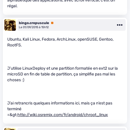
alphabétique des applications, avec scroll vertical, c’est un
régal.
bingo.crepuscule
Premium
Le 01/09/2015 à 15h12
Ubuntu, Kali Linux, Fedora, ArchLinux, openSUSE, Gentoo,
RootFS.
J’utilise LinuxDeploy et une partition formatée en ext2 sur la
microSD en fin de table de partition, ça simplifie pas mal les
choses :)
J’ai retrancris quelques informations ici, mais ça n’est pas
terminé
=&gt;
http://wiki.osremix.com/fr/android/chroot_linux