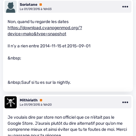
Soriatane
Premium
Le 01/09/2015 à 16h03
Non, quand tu regarde les dates
https://download.cyanogenmod.org/?
device=mako&type=snapshot
Il n’y a rien entre 2014-11-15 et 2015-09-01
&nbsp;
&nbsp;Sauf si tu es sur la nightly.
Mithiriath
Premium
Le 01/09/2015 à 16h20
Je voulais dire par store non officiel que ce n’était pas le
Google Store. J’aurais plutôt du dire alternatif pour qu’on me
comprenne mieux et ainsi éviter que tu te foutes de moi. Merci
au passage pour ta réponse.