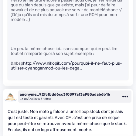
Perso je me tâte encore à passer sous CM, je n’en entends
que du bien depuis que ça existe, mais j’ai peur de faire
nawak et de ne plus pouvoir me servir de montéléphone :/
(Déjà qu’ils ont mis du temps à sortir une ROM pour mon
modèle …)
Un peu la même chose ici… sans compter qu’on peut lire
tout et n’importe quoi à son sujet, exemple :
&nbsp
http://www.nikopik.com/pourquoi-il-ne-faut-plus-
utiliser-cyanogenmod-ou-les-dega…
anonyme_92fcfbdd6cc3f0397af3a985adab6b1b
Le 01/09/2015 à 12h41
C’est juste. Mon moto g falcon a un lollipop stock dont je sais
qu’il est testé et garanti. Avec CM, c’est une prise de risque
pour peut-être se retrouver avec la même chose que le stock.
En plus, ils ont un logo affreusement moche.