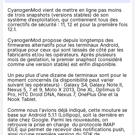
CyanogenMod vient de mettre en ligne pas moins
de trois snapshots (versions stables) de son
système d’exploitation, qui contiennent tous des
correctifs de sécurité : 11, 12 et pour la première fois
12.1.
CyanogenMod propose depuis longtemps des
firmwares alternatifs pour les terminaux Android,
pratique pour ceux qui sont laissés de côté par les
fabricants et/ou les opérateurs. Après plusieurs
mois de gestation, le premier snaphsot (considéré
comme une version stable) est enfin disponible.
Un peu plus d'une dizaine de terminaux sont pour le
moment concernés (la disponibilité peut varier
suivant les opérateurs) : Galaxy S4, Galaxy Note II,
Nexus 5
, 7 et 9, Moto X 2013, One XL, Optimus G
Pro, HTC Droid DNA,
Nexus 7
, OnePlus One et la
Nook Tablet.
Comme nous l'avions déjà indiqué
, cette mouture se
base sur Android 5.1.1 (
Lollipop
), soit la dernière en
date chez Google. Parmi les nouveautés, on
retrouve la prise en charge du protocole
IMAP
IDLE
qui permet de recevoir des notifications push,
ainsi qu'une première version du SDK de