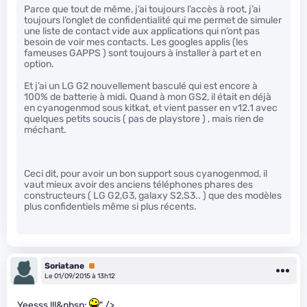
Parce que tout de même, j’ai toujours l’accès à root, j’ai
toujours l’onglet de confidentialité qui me permet de simuler
une liste de contact vide aux applications qui n’ont pas
besoin de voir mes contacts. Les googles applis (les
fameuses GAPPS ) sont toujours à installer à part et en
option.
Et j’ai un LG G2 nouvellement basculé qui est encore à
100% de batterie à midi. Quand à mon GS2, il était en déjà
en cyanogenmod sous kitkat, et vient passer en v12.1 avec
quelques petits soucis ( pas de playstore ) , mais rien de
méchant.
Ceci dit, pour avoir un bon support sous cyanogenmod, il
vaut mieux avoir des anciens téléphones phares des
constructeurs ( LG G2,G3, galaxy S2,S3.. ) que des modèles
plus confidentiels même si plus récents.
Soriatane
Premium
Le 01/09/2015 à 13h12
Yeesss !!!&nbsp;
" />