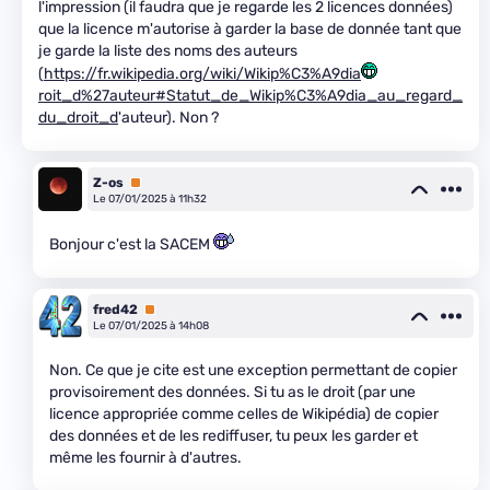
l'impression (il faudra que je regarde les 2 licences données)
que la licence m'autorise à garder la base de donnée tant que
je garde la liste des noms des auteurs
(
https://fr.wikipedia.org/wiki/Wikip%C3%A9dia
roit_d%27auteur#Statut_de_Wikip%C3%A9dia_au_regard_
du_droit_d
'auteur). Non ?
Z-os
Premium
Le 07/01/2025 à 11h32
Bonjour c'est la SACEM
fred42
Premium
Le 07/01/2025 à 14h08
Non. Ce que je cite est une exception permettant de copier
provisoirement des données. Si tu as le droit (par une
licence appropriée comme celles de Wikipédia) de copier
des données et de les rediffuser, tu peux les garder et
même les fournir à d'autres.