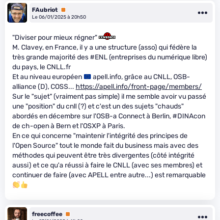
FAubriot
Premium
Le 06/01/2025 à 20h50
"Diviser pour mieux régner"
M. Clavey, en France, il y a une structure (asso) qui fédère la
très grande majorité des #ENL (entreprises du numérique libre)
du pays, le CNLL.fr
Et au niveau européen
apell.info, grâce au CNLL, OSB-
alliance (D), COSS...
https://apell.info/front-page/members/
Sur le "sujet" (vraiment pas simple) il me semble avoir vu passé
une "position" du cnll (?) et c'est un des sujets "chauds"
abordés en décembre sur l'OSB-a Connect à Berlin, #DINAcon
de ch-open à Bern et l'OSXP à Paris.
En ce qui concerne "maintenir l'intégrité des principes de
l'Open Source" tout le monde fait du business mais avec des
méthodes qui peuvent être très divergentes (côté intégrité
aussi) et ce qu'a réussi à faire le CNLL (avec ses membres) et
continuer de faire (avec APELL entre autre...) est remarquable
freecoffee
Premium