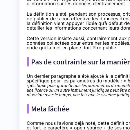
d’information sur les données d’entrainement.
La définition a été, pendant son processus, cri
de publier de façon effective les données d’entr
la définition vient appuyer l’idée qu’à défaut d
détailler les informations concernant leurs don
Cette version insiste aussi, contrairement aux p
données collectées pour entrainer les modèles.
code qui la met en place doit être publié.
Pas de contrainte sur la maniè
Un dernier paragraphe a été ajouté à la définiti
spécifique pour les paramètres du modèle : «
l
spécifique pour garantir que les paramètres du modèle s
une licence ou un autre instrument juridique peut être 
plus clair avec le temps, une fois que le système jurid
Meta fâchée
Comme nous l’avions déjà
noté
, cette définiti
et fort le caractère « open-source » de ses mo