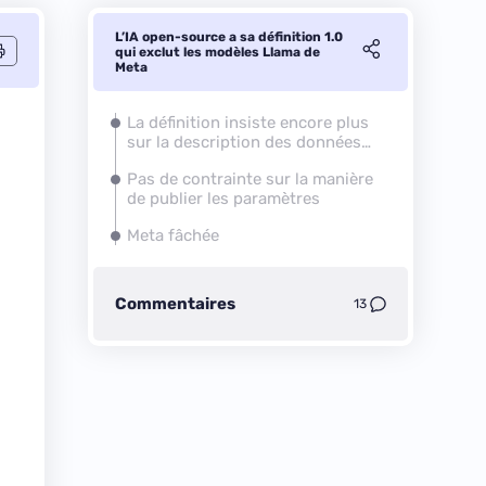
L’IA open-source a sa définition 1.0
qui exclut les modèles Llama de
Meta
La définition insiste encore plus
sur la description des données
d'entrainement
Pas de contrainte sur la manière
de publier les paramètres
Meta fâchée
Commentaires
13