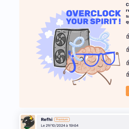
C
r
s
q
Refhi
Premium
Le 29/10/2024 à 15h54