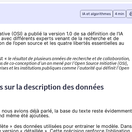
IA et algorithmes
4 min
ative (OSI) a
publié
la version 1.0 de sa définition de l’IA
 avec différents experts venant de la recherche et de
ion de l’open source et les quatre libertés essentielles au
st «
le résultat de plusieurs années de recherche et de collaboration,
us de co-conception d’un an mené par l’Open Source Initiative (OSI),
ses et les institutions publiques comme l’autorité qui définit l’Open
us sur la description des données
t nous avions déjà
parlé
, la base du texte reste évidemment
nd même été ajoutées.
ète » des données utilisées pour entrainer le modèle. Dans
version « détaillée ». Cette précision renforce l’obligation