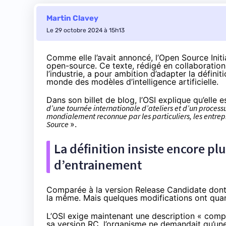
Martin Clavey
Le 29 octobre 2024 à 15h13
Comme elle l’avait annoncé, l’Open Source Initi
open-source. Ce texte, rédigé en collaboration
l’industrie, a pour ambition d’adapter la définit
monde des modèles d’intelligence artificielle.
Dans son
billet
de blog, l’OSI explique qu’elle e
d’une tournée internationale d’ateliers et d’un process
mondialement reconnue par les particuliers, les entrepri
Source
».
La définition insiste encore pl
d’entrainement
Comparée à la version Release Candidate don
la même. Mais quelques modifications ont qua
L’OSI exige maintenant une description « compl
sa version RC, l’organisme ne demandait qu’une 