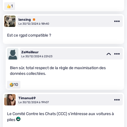
1
lansing
Premium
Le 30/12/2024 à 18h40
Est ce rgpd compatible ?
ZeMeilleur
Le 30/12/2024 à 22h23
Bien sûr, total respect de la règle de maximisation des
données collectées.
10
Timanu69
Le 30/12/2024 à 19h07
Le Comité Contre les Chats (CCC) s'intéresse aux voitures à
piles