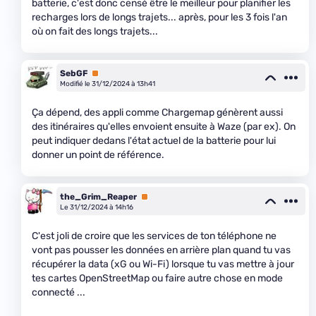
batterie, c'est donc censé être le meilleur pour planifier les
recharges lors de longs trajets... après, pour les 3 fois l'an
où on fait des longs trajets...
SebGF
Premium
Modifié le 31/12/2024 à 13h41
Ça dépend, des appli comme Chargemap génèrent aussi
des itinéraires qu'elles envoient ensuite à Waze (par ex). On
peut indiquer dedans l'état actuel de la batterie pour lui
donner un point de référence.
the_Grim_Reaper
Premium
Le 31/12/2024 à 14h16
C'est joli de croire que les services de ton téléphone ne
vont pas pousser les données en arrière plan quand tu vas
récupérer la data (xG ou Wi-Fi) lorsque tu vas mettre à jour
tes cartes OpenStreetMap ou faire autre chose en mode
connecté ...