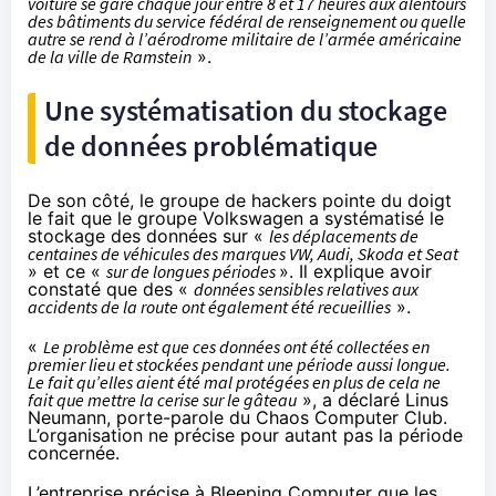
voiture se gare chaque jour entre 8 et 17 heures aux alentours
des bâtiments du service fédéral de renseignement ou quelle
autre se rend à l’aérodrome militaire de l’armée américaine
de la ville de Ramstein
».
Une systématisation du stockage
de données problématique
De son côté, le groupe de hackers pointe du doigt
le fait que le groupe Volkswagen a systématisé le
stockage des données sur «
les déplacements de
centaines de véhicules des marques VW, Audi, Skoda et Seat
» et ce «
sur de longues périodes
». Il explique avoir
constaté que des «
données sensibles relatives aux
accidents de la route ont également été recueillies
».
«
Le problème est que ces données ont été collectées en
premier lieu et stockées pendant une période aussi longue.
Le fait qu’elles aient été mal protégées en plus de cela ne
fait que mettre la cerise sur le gâteau
», a déclaré Linus
Neumann, porte-parole du Chaos Computer Club.
L’organisation ne précise pour autant pas la période
concernée.
L’entreprise précise à Bleeping Computer que les