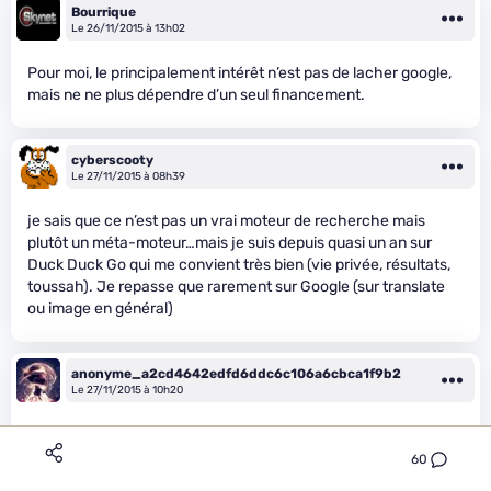
Bourrique
Le 26/11/2015 à 13h02
Pour moi, le principalement intérêt n’est pas de lacher google,
mais ne ne plus dépendre d’un seul financement.
cyberscooty
Le 27/11/2015 à 08h39
je sais que ce n’est pas un vrai moteur de recherche mais
plutôt un méta-moteur…mais je suis depuis quasi un an sur
Duck Duck Go qui me convient très bien (vie privée, résultats,
toussah). Je repasse que rarement sur Google (sur translate
ou image en général)
anonyme_a2cd4642edfd6ddc6c106a6cbca1f9b2
Le 27/11/2015 à 10h20
Aussi, c’est une bonne solution. ^^
60