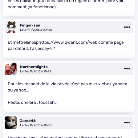
ne les utilisent qu’à l’occasion d’un regain d’intérêt, pour voir
comment ça fonctionne).
Finger-san
Le 27/11/2015 à 00h55
Et mettre&nbsp
https://www.qwant.com/web
comme page
par défaut, t’as essayé ?
Northernlights
Le 26/11/2015 à 11h29
Pour les respect de la vie privée c’est pas mieux chez yandex
ou yahoo…
Peste, cholera , toussah…
Jarod46
Le 26/11/2015 à 11h30
Un peu hs, mais c’est moi ou le sous-titre n’est pas raccord