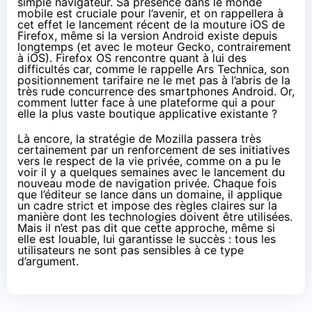
simple navigateur. Sa présence dans le monde
mobile est cruciale pour l’avenir, et on rappellera à
cet effet le
lancement récent de la mouture iOS de
Firefox
, même si la version Android existe depuis
longtemps (et avec le moteur Gecko, contrairement
à iOS).
Firefox OS
rencontre quant à lui des
difficultés car,
comme le rappelle Ars Technica
, son
positionnement tarifaire ne le met pas à l’abris de la
très rude concurrence des
smartphones
Android. Or,
comment lutter face à une plateforme qui a pour
elle la plus vaste boutique applicative existante ?
Là encore, la stratégie de Mozilla passera très
certainement par un renforcement de ses initiatives
vers le respect de la vie privée, comme on a pu le
voir il y a quelques semaines avec le lancement du
nouveau mode de navigation privée
. Chaque fois
que l’éditeur se lance dans un domaine, il applique
un cadre strict et impose des règles claires sur la
manière dont les technologies doivent être utilisées.
Mais il n’est pas dit que cette approche, même si
elle est louable, lui garantisse le succès : tous les
utilisateurs ne sont pas sensibles à ce type
d’argument.