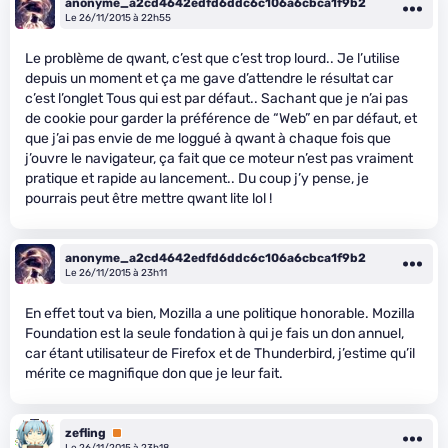
anonyme_a2cd4642edfd6ddc6c106a6cbca1f9b2
Le 26/11/2015 à 22h55
Le problème de qwant, c’est que c’est trop lourd.. Je l’utilise
depuis un moment et ça me gave d’attendre le résultat car
c’est l’onglet Tous qui est par défaut.. Sachant que je n’ai pas
de cookie pour garder la préférence de “Web” en par défaut, et
que j’ai pas envie de me loggué à qwant à chaque fois que
j’ouvre le navigateur, ça fait que ce moteur n’est pas vraiment
pratique et rapide au lancement.. Du coup j’y pense, je
pourrais peut être mettre qwant lite lol !
anonyme_a2cd4642edfd6ddc6c106a6cbca1f9b2
Le 26/11/2015 à 23h11
En effet tout va bien, Mozilla a une politique honorable. Mozilla
Foundation est la seule fondation à qui je fais un don annuel,
car étant utilisateur de Firefox et de Thunderbird, j’estime qu’il
mérite ce magnifique don que je leur fait.
zefling
Premium
Le 26/11/2015 à 23h18