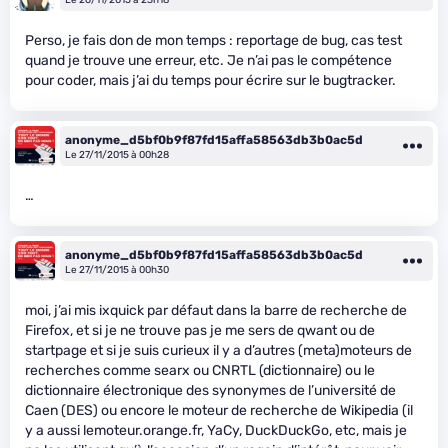
Perso, je fais don de mon temps : reportage de bug, cas test
quand je trouve une erreur, etc. Je n’ai pas le compétence
pour coder, mais j’ai du temps pour écrire sur le bugtracker.
anonyme_d5bf0b9f87fd15affa58563db3b0ac5d
Le 27/11/2015 à 00h28
…
anonyme_d5bf0b9f87fd15affa58563db3b0ac5d
Le 27/11/2015 à 00h30
moi, j’ai mis ixquick par défaut dans la barre de recherche de
Firefox, et si je ne trouve pas je me sers de qwant ou de
startpage et si je suis curieux il y a d’autres (meta)moteurs de
recherches comme searx ou CNRTL (dictionnaire) ou le
dictionnaire électronique des synonymes de l’université de
Caen (DES) ou encore le moteur de recherche de Wikipedia (il
y a aussi lemoteur.orange.fr, YaCy, DuckDuckGo, etc, mais je