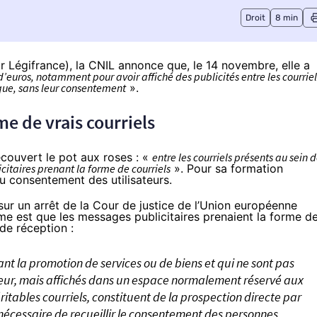
Droit
8 min
ur Légifrance
), la CNIL annonce que, le 14 novembre, elle a
euros, notamment pour avoir affiché des publicités entre les courriel
ique, sans leur consentement
».
me de vrais courriels
couvert le pot aux roses : «
entre les courriels présents au sein 
citaires prenant la forme de courriels
». Pour sa formation
 du consentement des utilisateurs.
 sur
un arrêt de la Cour de justice de l’Union européenne
me est que les messages publicitaires prenaient la forme d
 de réception :
nt la promotion de services ou de biens et qui ne sont pas
ateur, mais affichés dans un espace normalement réservé aux
ritables courriels, constituent de la prospection directe par
 nécessaire de recueillir le consentement des personnes