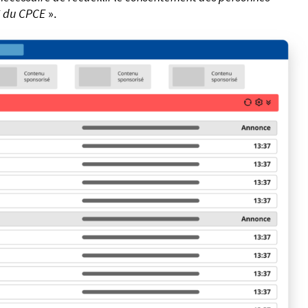
 5 du CPCE
».