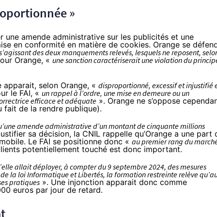
roportionnée »
 une amende administrative sur les publicités et une
 mise en conformité en matière de cookies. Orange se défen
r s’agissant des deux manquements relevés, lesquels ne reposent, selo
Pour Orange, «
une sanction caractériserait une violation du princip
e apparait, selon Orange, «
disproportionné, excessif et injustifié 
ur le FAI, «
un rappel à l’ordre, une mise en demeure ou un
orrectrice efficace et adéquate
». Orange ne s’oppose cependa
u fait de la rendre publique).
u’une amende administrative d’un montant de cinquante millions
justifier sa décision, la CNIL rappelle qu’Orange a une part 
 mobile. Le FAI se positionne donc «
au premier rang du march
ients potentiellement touché est donc important.
’elle allait déployer, à compter du 9 septembre 2024, des mesures
 la loi Informatique et Libertés, la formation restreinte relève qu’a
 ses pratiques
». Une injonction apparait donc comme
00 euros par jour de retard.
t