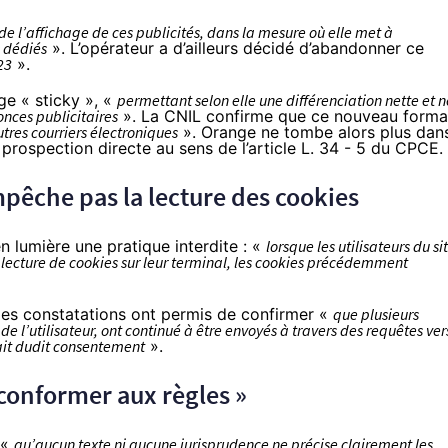
 de l’affichage de ces publicités, dans la mesure où elle met à
 dédiés
». L’opérateur a d’ailleurs décidé d’abandonner ce
23
».
ge « sticky », «
permettant selon elle une différenciation nette et 
onces publicitaires
». La CNIL confirme que ce nouveau forma
tres courriers électroniques
». Orange ne tombe alors plus dan
e prospection directe au sens de l’article L. 34 - 5 du CPCE.
pêche pas la lecture des cookies
n lumière une pratique interdite : «
lorsque les utilisateurs du si
a lecture de cookies sur leur terminal, les cookies précédemment
des constatations ont permis de confirmer «
que plusieurs
 l’utilisateur, ont continué à être envoyés à travers des requêtes ver
ait dudit consentement
».
 conformer aux règles »
 «
qu’aucun texte ni aucune jurisprudence ne précise clairement les