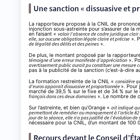
Une sanction « dissuasive et p
La rapporteure propose à la CNIL de prononcer
injonction sous-astreinte pour s’assurer de la
en faisant «
valoir l’absence de cadre juridique clai
elle, sur aucune obligation légale claire et précise
». 
de légalité des délits et des peines
».
De plus, le montant proposé par la rapporteur
témoigne d’une erreur manifeste d’appréciation
». Po
avertissement public aurait pu constituer une mesure c
pas à la publicité de la sanction (c’est-à-dire a
La formation restreinte de la CNIL «
considère q
d’euros apparait dissuasive et proportionnée
». Pour 
marché de 39,5 % sur le fixe et de 34 % sur le
français dans ces deux domaines
». Le nombre de cl
Sur l’astreinte, et bien qu’Orange «
ait indiqué qu
permettant de remédier au manquement à l’article 82 de
jour de la séance, elle n’a pas justifié de l’évolution de
nécessaire pour la CNIL, d’un montant de 100 0
Recours devant le Conseil d’Éta