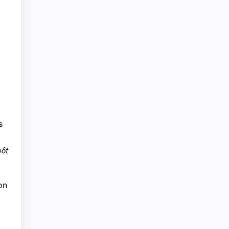
s
pôt
on