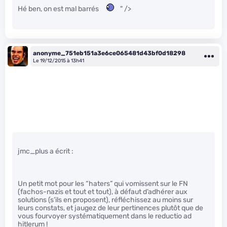
Hé ben, on est mal barrés
" />
anonyme_751eb151a3e6ce065481d43bf0d18298
Le 19/12/2015 à 13h41
jmc_plus a écrit :
Un petit mot pour les “haters” qui vomissent sur le FN
(fachos-nazis et tout et tout), à défaut d’adhérer aux
solutions (s’ils en proposent), réfléchissez au moins sur
leurs constats, et jaugez de leur pertinences plutôt que de
vous fourvoyer systématiquement dans le reductio ad
hitlerum !