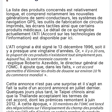
La liste des produits concernés est relativement
longue, et
comprend notamment
les nouvelles
générations de semi-conducteurs, les systèmes de
navigation GPS, les outils de fabrication de circuits
imprimés, les écrans tactiles ainsi que certains
produits médicaux. Le détail de ce qu'englobe
actuellement l'ATI (Accord sur les technologies de
l'information) est disponible
par ici
.
L'ATI original a été signé le 13 décembre 1996, soit il
y a presque une vingtaine d'années. Or, «
il y a 20 ans,
la plupart de ces produits n'existaient tout simplement pas.
Aujourd'hui, ils sont monnaie courant
e
»
explique
Roberto Azevêdo, le directeur général de
l'OMC. Il ajoute que, dans les faits, «
cet accord
permettra d'éliminer les droits de douane sur environ 10 %
du commerce mondial
».
Cette annonce n'est pas une surprise et il s'agit en
fait la suite d'un accord
annoncé en juillet
dernier.
Quelques jours plus tard
, le Taipei chinois ainsi
que la Thaïlande acceptaient les termes de
cet accord, dont les prémices remontent à juin
2012. À cette époque, «
33 membres de l'OMC ont lancé
des négociations sur l'élargissement du champ des produits
visés par l'ATI
afin d'inclure un certain nombre de produits