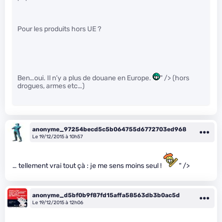
Pour les produits hors UE ?
Ben…oui. Il n’y a plus de douane en Europe.
" /> (hors
drogues, armes etc…)
anonyme_97254becd5c5b064755d6772703ed968
Le 19/12/2015 à 10h57
… tellement vrai tout çà : je me sens moins seul !
" />
anonyme_d5bf0b9f87fd15affa58563db3b0ac5d
Le 19/12/2015 à 12h06