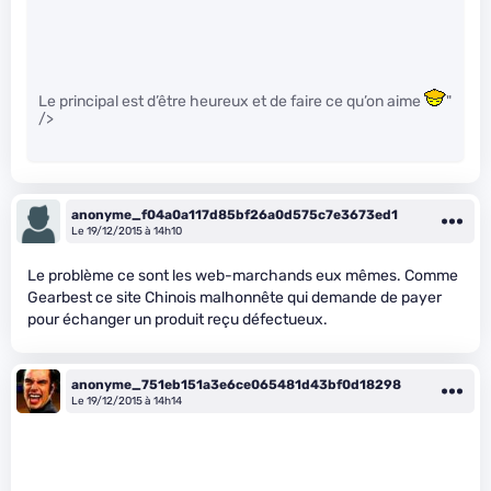
Le principal est d’être heureux et de faire ce qu’on aime
"
/>
anonyme_f04a0a117d85bf26a0d575c7e3673ed1
Le 19/12/2015 à 14h10
Le problème ce sont les web-marchands eux mêmes. Comme
Gearbest ce site Chinois malhonnête qui demande de payer
pour échanger un produit reçu défectueux.
anonyme_751eb151a3e6ce065481d43bf0d18298
Le 19/12/2015 à 14h14