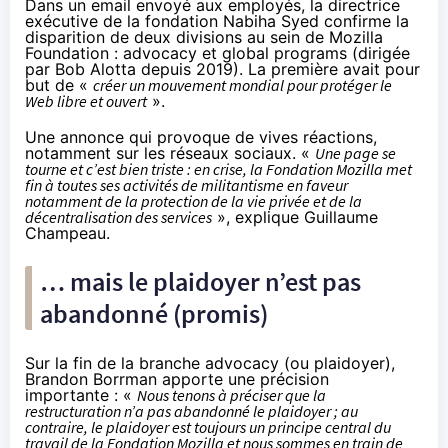
Dans un email envoyé aux employés, la directrice
exécutive de la fondation Nabiha Syed confirme la
disparition de deux divisions au sein de Mozilla
Foundation : advocacy et global programs (
dirigée
par Bob Alotta depuis 2019
). La première
avait pour
but
de «
créer un mouvement mondial pour protéger le
Web libre et ouvert
».
Une annonce qui provoque de vives réactions,
notamment sur les réseaux sociaux. «
Une page se
tourne et c’est bien triste : en crise, la Fondation Mozilla met
fin à toutes ses activités de militantisme en faveur
notamment de la protection de la vie privée et de la
décentralisation des services
»,
explique Guillaume
Champeau
.
… mais le plaidoyer n’est pas
abandonné (promis)
Sur la fin de la branche advocacy (ou plaidoyer),
Brandon Borrman apporte une précision
importante : «
Nous tenons à préciser que la
restructuration n’a pas abandonné le plaidoyer ; au
contraire, le plaidoyer est toujours un principe central du
travail de la Fondation Mozilla et nous sommes en train de