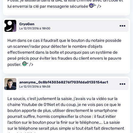
Poste, je laisserai dans la BAL la liste chiffrée avec un code et
lui enverrai la clé par messagerie sécurisée
" />
CryoGen
Le 12/01/2016 à 18h00
Hum dans ce cas il faudrait que le bouton du notaire possède
un scanner/radar pour détecter le nombre d’objets
effectivement dans la boite et pourquoi pas un système de
pesé précis pour éviter les fraudes du client envers le pauvre
postier.
" />
anonyme_0c8bf430368276f703fdda0135154ac1
Le 12/01/2016 à 18h38
Le soucis, c’est justement la saisie, j’avais vu la vidéo sur la
chaine Youtube de 01Net et du coup, je ne vois pas ce que le
bouton apporte de plus, utiliser directement le smartphone
pourrait suffire, hormis complexifier la chose : il faut initier
l’action sur le bouton pour la finir sur le téléphone…. La saisie
sur le téléphone serait plus simple si tout était fait directement