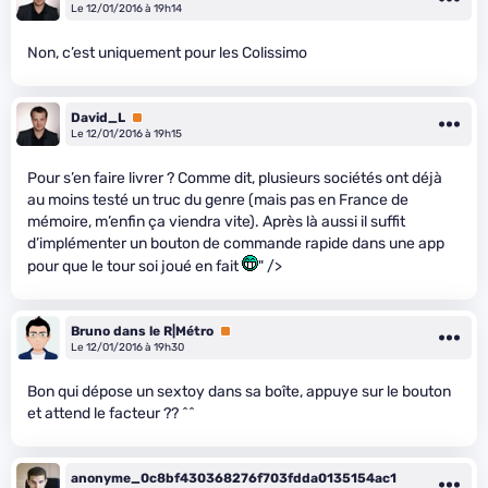
Le 12/01/2016 à 19h14
Non, c’est uniquement pour les Colissimo
David_L
Premium
Le 12/01/2016 à 19h15
Pour s’en faire livrer ? Comme dit, plusieurs sociétés ont déjà
au moins testé un truc du genre (mais pas en France de
mémoire, m’enfin ça viendra vite). Après là aussi il suffit
d’implémenter un bouton de commande rapide dans une app
pour que le tour soi joué en fait
" />
Bruno dans le R|Métro
Premium
Le 12/01/2016 à 19h30
Bon qui dépose un sextoy dans sa boîte, appuye sur le bouton
et attend le facteur ?? ^^
anonyme_0c8bf430368276f703fdda0135154ac1