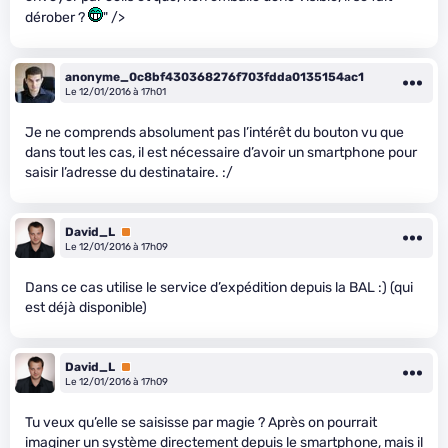
dérober ?
" />
anonyme_0c8bf430368276f703fdda0135154ac1
Le 12/01/2016 à 17h01
Je ne comprends absolument pas l’intérêt du bouton vu que
dans tout les cas, il est nécessaire d’avoir un smartphone pour
saisir l’adresse du destinataire. :/
David_L
Premium
Le 12/01/2016 à 17h09
Dans ce cas utilise le service d’expédition depuis la BAL :) (qui
est déjà disponible)
David_L
Premium
Le 12/01/2016 à 17h09
Tu veux qu’elle se saisisse par magie ? Après on pourrait
imaginer un système directement depuis le smartphone, mais il