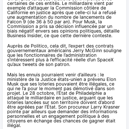
certaines de ces entités. Le milliardaire vient par
exemple d’attaquer la Commission côtière de
Californie en justice après que celle-ci lui a refusé
une augmentation du nombre de lancements de
Falcon 9 (de 36 à 50 par an). Pour Musk, la
Commission a pris sa décision influencée par un
biais négatif envers ses opinions politiques,
détaille
Business Insider
, ce que cette dernière conteste.
Auprès de Politico, cela dit, l’expert des contrats
gouvernementaux américains Jerry McGinn
souligne
que les fonctionnaires de l’administration
s’intéressent plus à l’efficacité réelle d’un SpaceX
qu’aux tweets de son patron.
Mais les ennuis pourraient venir d’ailleurs : le
ministère de la Justice états-unien
a prévenu
Elon
Musk que ses loteries pouvaient être illégales, ce
qui ne l’a pour le moment pas démotivé dans son
projet. Le 28 octobre, l’État de Philadelphie
a
attaqué le milliardaire en justice
, arguant que les
loteries lancées sur son territoire doivent d’abord
être agréées par l’État. Son procureur Larry Krasner
pointe par ailleurs que demander des informations
personnelles et un engagement politique à des
citoyens en échange des chances de gagner était
illégal.