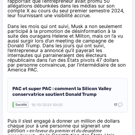
rapportait
que l’entrepreneur avait promu 50
allégations débunkées dans les médias sur son
compte X au cours du seul premier semestre 2024,
leur fournissant une visibilité accrue.
Dans les mois qui ont suivi, Musk a non seulement
participé à la promotion de
désinformation à la
suite des ouragans Helene
et Milton, mais on l’a vu
aussi surgir lors d’un meeting de campagne de
Donald Trump. Dans les jours qui ont suivi,
l’entrepreneur a annoncé qu’il payerait les
internautes qui
parraineraient
des électeurs
républicains dans l’un des États pivots 47 dollars
par personne convaincue, par l’intermédiaire de son
America PAC.
PAC et super PAC : comment la Silicon Valley
conservatrice soutient Donald Trump
18/10/2024 10h35
17
Société
Puis il
s’est engagé à donner un million de dollars
chaque jour à une personne qui signerait une
pétition
« en faveur du premier et du deuxième