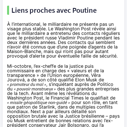
Liens proches avec Poutine
À l’international, le milliardaire ne présente pas un
visage plus stable. Le Washington Post
révèle
ainsi
que le milliardaire a entretenu des contacts réguliers
avec le président russe Vladimir Poutine pendant les
deux dernières années. Des contacts qui semblent
n’avoir été connus que d’une poignée d’agents de la
Maison-Blanche, mais qui n’ont pas pour autant
provoqué d’alerte pour éventuelle faille de sécurité.
Mi-octobre, l’ex-cheffe de la justice puis
commissaire en charge des « valeurs et de la
transparence » de l’Union européenne, Věra
Jourová, a de son côté qualifié Elon Musk de
« promoteur du mal »
, s’inquiétant
auprès de Politico
du
« pouvoir monstrueux »
des plus grandes entreprises
de la tech. Avant même les révélations du
Washington Post, le Financial Times le
qualifiait
de
« missile géopolitique non-guidé »
pour son rôle, en tant
que patron de Starlink, dans de multiples conflits
mondiaux. Next a par ailleurs détaillé son
opposition brutale avec la Justice brésilienne – pays
où Musk entretient de bonnes relations avec l’ex-
président conservateur Jair Bolsonaro, qui
l’a