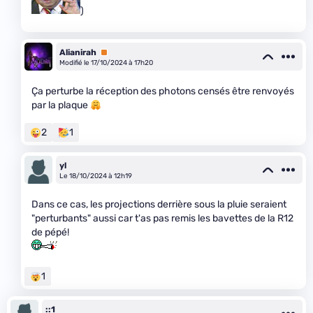
)
Alianirah
Premium
Modifié le 17/10/2024 à 17h20
Ça perturbe la réception des photons censés être renvoyés
par la plaque
2
1
yl
Le 18/10/2024 à 12h19
Dans ce cas, les projections derrière sous la pluie seraient
"perturbants" aussi car t'as pas remis les bavettes de la R12
de pépé!
1
::1