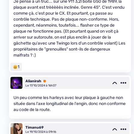
Je pense à un truc... sur une 911 3,2l boite G50 de 1989, la
plaque avant est trèèèèès inclinée. Genre 45°. C'est vendu
comme çà, c'est pour le CX. Et pourtant, ça passe au
contrôle technique. Pas de plaque non-conforme. Hors,
cependant, néanmoins, toutefois... flasher ce type de
plaque ne fonctionne pas. (Et pourtant quand on voit çà
arriver sur autoroute, on est plus enclin à jouer de la
gâchette qu'avec une Twingo lors d'un contrôle volant) Les
propriétaires de "grenouilles" sont-ils de dangereux
malfrats ? :)
1
Alianirah
Premium
Le 17/10/2024 à 16h37
Un peu comme les harleys avec leur plaque à gauche non
située dans l'axe longitudinal de l'engin, donc non conforme
au code de la route.
Timanu69
Le 19/10/2024 à 01h16