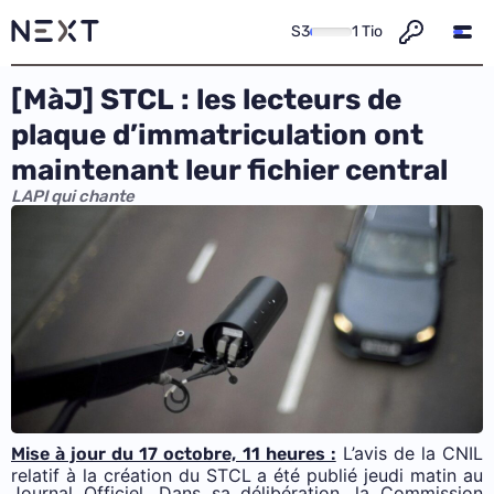
S3
1 Tio
[MàJ] STCL : les lecteurs de
plaque d’immatriculation ont
maintenant leur fichier central
LAPI qui chante
L’avis de la CNIL
Mise à jour du 17 octobre, 11 heures :
relatif à la création du STCL a été
publié
jeudi matin au
Journal Officiel. Dans sa délibération, la Commission