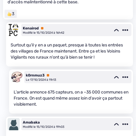
d'accès malintentionné à cette base.
3
Kenairod
Premium
Modifié le 15/10/2024 à 16h42
Surtout qu'il y en a un paquet, presque à toutes les entrées
des villages de France maintenant. Entre ça et les Voisins
Vigilants nos ruraux n'ont qu'à bien se tenir !
k0rnmuz3
Premium
Le 17/10/2024 à 11h13
L'article annonce 675 capteurs, on a ~35 000 communes en
France. On est quand même assez loin d'avoir ça partout
visiblement.
Amabaka
Modifié le 15/10/2024 à 19h03