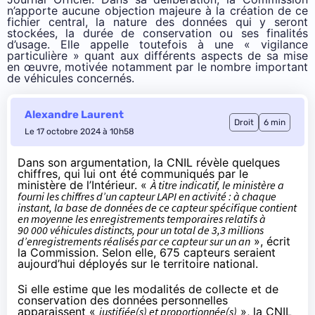
n’apporte aucune objection majeure à la création de ce
fichier central, la nature des données qui y seront
stockées, la durée de conservation ou ses finalités
d’usage. Elle appelle toutefois à une «
vigilance
particulière
» quant aux différents aspects de sa mise
en œuvre, motivée notamment par le nombre important
de véhicules concernés.
Alexandre Laurent
Droit
6 min
Le 17 octobre 2024 à 10h58
Dans son argumentation, la CNIL révèle quelques
chiffres, qui lui ont été communiqués par le
ministère de l’Intérieur. «
À titre indicatif, le ministère a
fourni les chiffres d’un capteur LAPI en activité : à chaque
instant, la base de données de ce capteur spécifique contient
en moyenne les enregistrements temporaires relatifs à
90 000 véhicules distincts, pour un total de 3,3 millions
d’enregistrements réalisés par ce capteur sur un an
», écrit
la Commission. Selon elle, 675 capteurs seraient
aujourd’hui déployés sur le territoire national.
Si elle estime que les modalités de collecte et de
conservation des données personnelles
apparaissent «
justifiée(s) et proportionnée(s)
», la CNIL