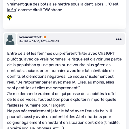
vraiment
que
des bots à se mettre sous la dent, alors... "
C'est
la fin
" comme dirait Téléphone...
ovancantfort
Premium
Modifié le 09/10/2024 à 09h59
Entre cela et les
femmes qui préfèrent flirter avec ChatGPT
plutôt qu'avec de vrais hommes, le risque est d'avoir une partie
de la population qui ne pourra ou ne voudra plus gérer les
contacts sociaux entre humains avec leur lot inévitable de
conflits et d'émotions négatives. Le risque d' isolement est
réel. "Je retourner parler avec mes IA. Elles, au moins, elles
sont gentilles et elles me comprennent."
Je me demande vraiment ce qui pousse des sociétés à offrir
de tels services. Tout est bon pour exploiter n'importe quelle
faiblesse humaine pour l'argent.
Ne pas nécessairement jeter le bébé avec l'eau du bain. Il
pourrait aussi y avoir un potentiel des AI et chatbots pour
soigner également en mettant en situation contrôlée (timidité,
anxiété sociale, phobies, etc...)