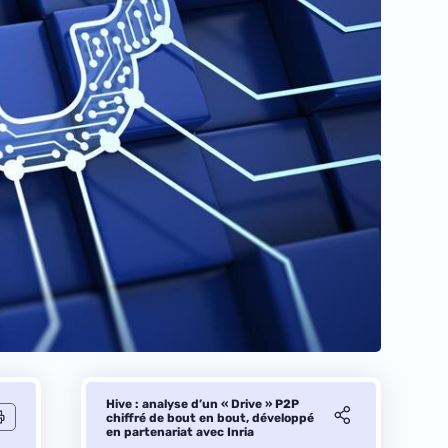
Hive : analyse d’un « Drive » P2P
chiffré de bout en bout, développé
en partenariat avec Inria