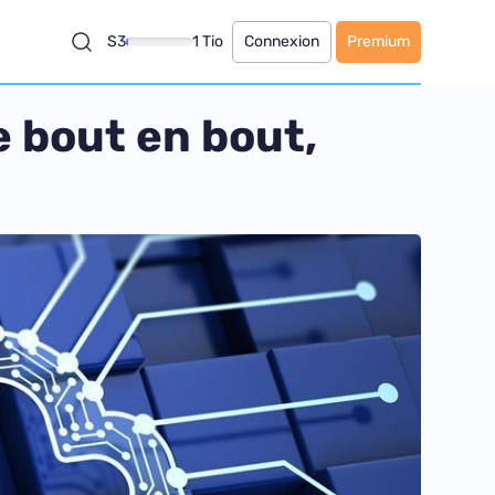
S3
1 Tio
Connexion
Premium
e bout en bout,