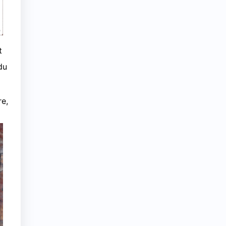
t
du
re,