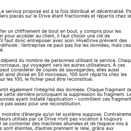
e service proposé est à la fois distribué et décentralisé. P
iers placés sur le Drive étant fractionnés et répartis chez l
ffer un chiffrement de bout en bout, y compris pour les
 pour accéder au client, il faut choisir une clé de
’il faut donc entreposer avec soin. HiveDrive prévient des
éthode : l’entreprise ne peut pas lire les données, mais ces
é.
 dépend du nombre de personnes utilisant le service. Chaq
morceaux, qui voyagent vers les autres utilisateurs. À ces
 peut considérer de copies de sauvegardes, elles aussi
est ainsi divisé en 50 morceaux, 100 sont répartis chez les
r les 100, le fichier peut être reconstitué.
rantit également l’intégrité des données. Chaque fragment d
 de cette dernière provoquant la suppression du fragment. L
onnes ayant installé l’application – contrôlent ces fragmen
este pas assez pour une reconstitution.
moindre d’énergie qu’un tel système suppose. Contraireme
teurs utilisés par ce Drive n’ont pas vocation à toujours
oit se contenter des machines allumées et de l’espace mis à
s sont éteintes, d’autres prennent le relai, grâce aux