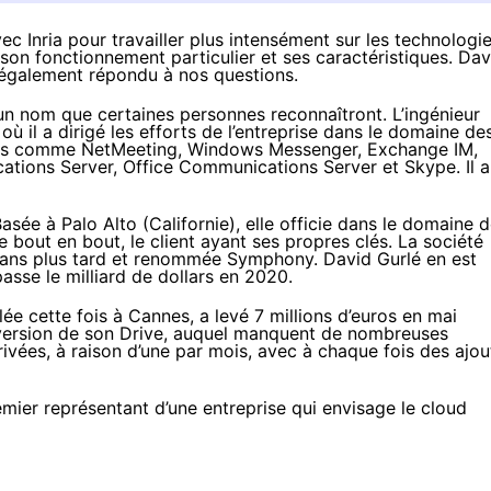
ec Inria pour travailler plus intensément sur les technologi
son fonctionnement particulier et ses caractéristiques. Dav
a également répondu à nos questions.
un nom que certaines personnes reconnaîtront. L’ingénieur
ù il a dirigé les efforts de l’entreprise dans le domaine de
its comme NetMeeting, Windows Messenger, Exchange IM,
tions Server, Office Communications Server et Skype. Il a
asée à Palo Alto (Californie), elle officie dans le domaine 
 bout en bout, le client ayant ses propres clés. La société
 ans plus tard et renommée Symphony. David Gurlé en est
passe le milliard de dollars en 2020.
lée cette fois à Cannes, a levé 7 millions d’euros en mai
 version de son Drive, auquel manquent de nombreuses
rrivées, à raison d’une par mois, avec à chaque fois des ajou
mier représentant d’une entreprise qui envisage le cloud