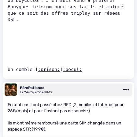
de boycotter. J'en suis venu à préférer 
Bouygues Telecom pour ses tarifs et malgré 
que ce soit des offres triplay sur réseau 
DSL.      
Un comble !
:prison:
!
:bocul:
PèrePatience
Le 24/05/2016 à 17h22
En tout cas, tout passé chez RED (2 mobiles et Internet pour
26€/mois) et pour l’instant pas de soucis :)
Ils m’ont même remboursé une carte SIM changée dans un
espace SFR (19.9€).