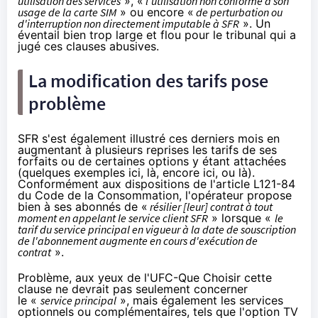
utilisation des services
», «
l'utilisation non conforme à son
usage de la carte SIM
» ou encore «
de perturbation ou
d'interruption non directement imputable à
SFR
». Un
éventail bien trop large et flou pour le tribunal qui a
jugé ces clauses abusives.
La modification des tarifs pose
problème
SFR
s'est également illustré ces derniers mois en
augmentant à plusieurs reprises les tarifs de ses
forfaits ou de certaines options y étant attachées
(quelques exemples
ici
,
là
,
encore ici
, ou
là
).
Conformément aux dispositions de l'article L121-84
du Code de la Consommation, l'opérateur propose
bien à ses abonnés de «
résilier [leur] contrat à tout
moment en appelant le service client
SFR
» lorsque «
le
tarif du service principal en vigueur à la date de souscription
de l'abonnement augmente en cours
d'exécution
de
contrat
».
Problème, aux yeux de l'UFC-Que Choisir cette
clause ne devrait pas seulement concerner
le «
service principal
», mais également les services
optionnels ou complémentaires, tels que l'option TV