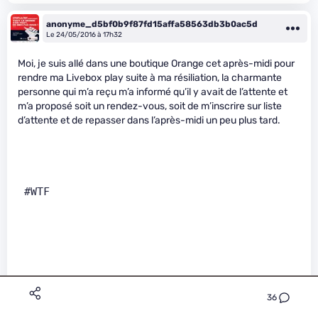
anonyme_d5bf0b9f87fd15affa58563db3b0ac5d
Le 24/05/2016 à 17h32
Moi, je suis allé dans une boutique Orange cet après-midi pour
rendre ma Livebox play suite à ma résiliation, la charmante
personne qui m’a reçu m’a informé qu’il y avait de l’attente et
m’a proposé soit un rendez-vous, soit de m’inscrire sur liste
d’attente et de repasser dans l’après-midi un peu plus tard.
 #WTF      
Les boutiques d’opérateurs télécom ne sont décidément pas
36
faites pour moi. Même les bureaux de poste New Age de La