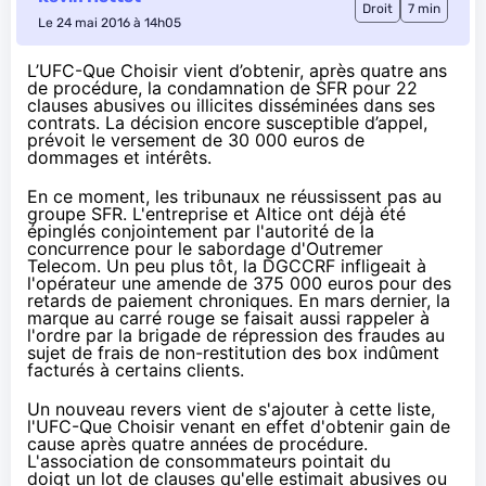
Droit
7 min
Le 24 mai 2016 à 14h05
L’UFC-Que Choisir vient d’obtenir, après quatre ans
de procédure, la condamnation de SFR pour 22
clauses abusives ou illicites disséminées dans ses
contrats. La décision encore
susceptible
d’appel,
prévoit le versement de 30 000 euros de
dommages et intérêts.
En ce moment, les tribunaux ne réussissent pas au
groupe
SFR
. L'entreprise et Altice ont déjà été
épinglés conjointement par l'autorité de la
concurrence pour
le sabordage d'Outremer
Telecom
. Un peu plus tôt, la DGCCRF infligeait à
l'opérateur
une amende de 375 000 euros
pour des
retards de paiement chroniques.
En mars dernier
, la
marque au carré rouge se faisait aussi rappeler à
l'ordre par la brigade de répression des fraudes au
sujet de frais de non-restitution des box indûment
facturés à certains clients.
Un nouveau revers vient de s'ajouter à cette liste,
l'UFC-Que Choisir venant en effet d'obtenir gain de
cause après quatre années de procédure.
L'association de consommateurs pointait du
doigt un lot de clauses qu'elle estimait abusives ou