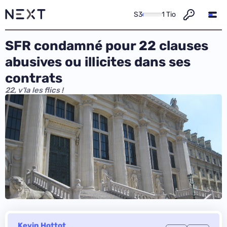
S3
1 Tio
SFR condamné pour 22 clauses
abusives ou illicites dans ses
contrats
22, v'la les flics !
Kevin Hottot