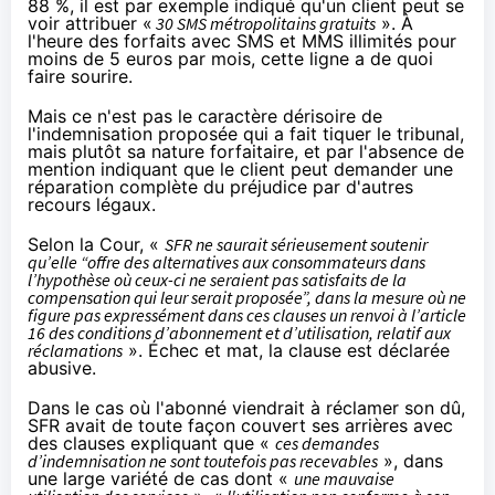
88 %, il est par exemple indiqué qu'un client peut se
voir attribuer «
30 SMS métropolitains gratuits
». À
l'heure des forfaits avec SMS et MMS illimités pour
moins de 5 euros par mois, cette ligne a de quoi
faire sourire.
Mais ce n'est pas le caractère dérisoire de
l'indemnisation proposée qui a fait tiquer le tribunal,
mais plutôt sa nature forfaitaire, et par l'absence de
mention indiquant que le client peut demander une
réparation complète du préjudice par d'autres
recours légaux.
Selon la Cour, «
SFR
ne saurait sérieusement soutenir
qu’elle “offre des alternatives aux consommateurs dans
l’hypothèse où ceux-ci ne seraient pas satisfaits de la
compensation qui leur serait proposée”, dans la mesure où ne
figure pas expressément dans ces clauses un renvoi à l’article
16 des conditions d’abonnement et d’utilisation, relatif aux
réclamations
». Échec et mat, la clause est déclarée
abusive.
Dans le cas où l'abonné viendrait à réclamer son dû,
SFR
avait de toute façon couvert ses arrières avec
des clauses expliquant que «
ces demandes
d’indemnisation ne sont toutefois pas recevables
», dans
une large variété de cas dont «
une mauvaise