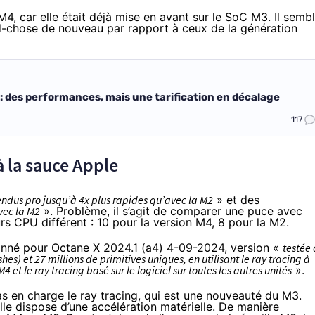
4, car elle était déjà mise en avant sur le SoC M3. Il semb
-chose de nouveau par rapport à ceux de la génération
 des performances, mais une tarification en décalage
117
 la sauce Apple
endus pro jusqu’à 4x plus rapides qu’avec la M2
» et des
vec la M2
». Problème, il s’agit de comparer une puce avec
s CPU différent : 10 pour la version M4, 8 pour la M2.
donné pour Octane X 2024.1 (a4) 4-09-2024, version «
testée 
) et 27 millions de primitives uniques, en utilisant le ray tracing à
 et le ray tracing basé sur le logiciel sur toutes les autres unités
».
 en charge le ray tracing, qui est une nouveauté du M3.
lle dispose d’une accélération matérielle. De manière