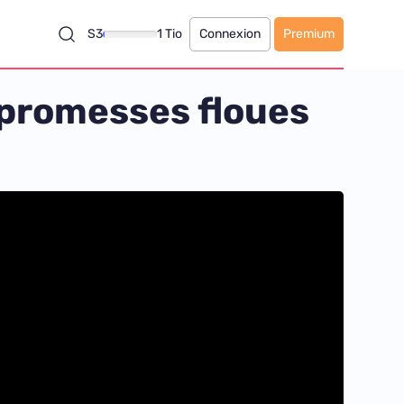
S3
1 Tio
Connexion
Premium
 promesses floues