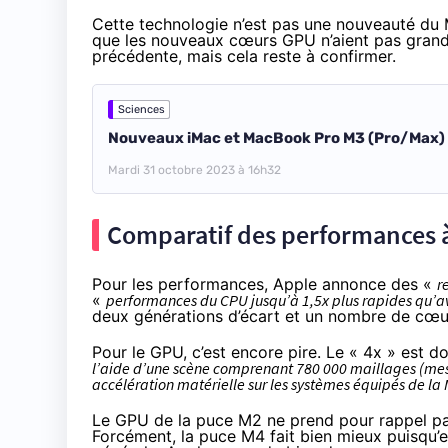
Cette technologie n’est pas une nouveauté du M
que les nouveaux cœurs GPU n’aient pas grand
précédente, mais cela reste à confirmer.
Sciences
Nouveaux iMac et MacBook Pro M3 (Pro/Max) :
Mardi 31 octobre 2023 à 16h32
Comparatif des performances à
Pour les performances, Apple annonce des «
r
«
performances du CPU jusqu’à 1,5x plus rapides qu’a
deux générations d’écart et un nombre de cœur
Pour le GPU, c’est encore pire. Le « 4x » est 
l’aide d’une scène comprenant 780 000 maillages (meshes
accélération matérielle sur les systèmes équipés de la M4
Le GPU de la puce M2 ne prend pour rappel pas
Forcément, la puce M4 fait bien mieux puisqu’e