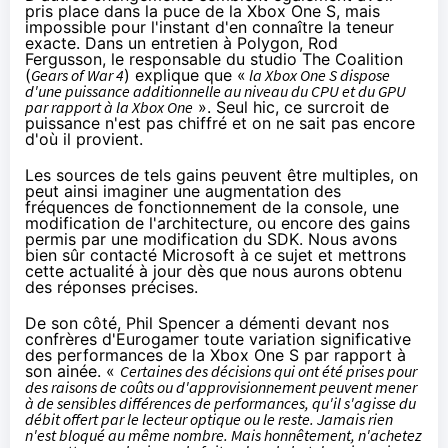
pris place dans la puce de la
Xbox One
S, mais
impossible pour l'instant d'en connaître la teneur
exacte. Dans un entretien à
Polygon
, Rod
Fergusson, le responsable du studio The Coalition
(
Gears of War 4
) explique que «
la
Xbox One
S dispose
d'une puissance additionnelle au niveau du CPU et du GPU
par rapport à la
Xbox One
». Seul hic, ce surcroit de
puissance n'est pas chiffré et on ne sait pas encore
d'où il provient.
Les sources de tels gains peuvent être multiples, on
peut ainsi imaginer une augmentation des
fréquences de fonctionnement de la console, une
modification de l'architecture, ou encore des gains
permis
par une modification du SDK
. Nous avons
bien sûr contacté Microsoft à ce sujet et mettrons
cette actualité à jour dès que nous aurons obtenu
des réponses précises.
De son côté, Phil Spencer a démenti devant nos
confrères
d'Eurogamer
toute variation significative
des performances de la
Xbox One
S par rapport à
son ainée. «
Certaines des décisions qui ont été prises pour
des raisons de coûts ou d'approvisionnement peuvent mener
à de sensibles différences de performances, qu'il s'agisse du
débit offert par le lecteur optique ou le reste. Jamais rien
n'est bloqué au même nombre. Mais honnêtement, n'achetez