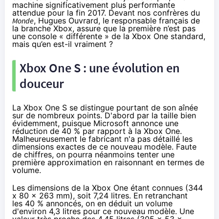
machine significativement plus performante
attendue pour la fin 2017. Devant nos confrères du
Monde
, Hugues Ouvrard, le responsable français de
la branche Xbox, assure que la première n’est pas
une console « différente » de la
Xbox One
standard,
mais qu’en est-il vraiment ?
Xbox One
S : une évolution en
douceur
La
Xbox One
S se distingue pourtant de son aînée
sur de nombreux points. D'abord par la taille bien
évidemment, puisque Microsoft annonce une
réduction de 40 % par rapport à la
Xbox One
.
Malheureusement le fabricant n'a pas détaillé les
dimensions exactes de ce nouveau modèle. Faute
de chiffres, on pourra néanmoins tenter une
première approximation en raisonnant en termes de
volume.
Les dimensions de la
Xbox One
étant connues (344
x 80 x 263 mm), soit 7,24 litres. En retranchant
les 40 % annoncés, on en déduit un volume
d'environ 4,3 litres pour ce nouveau modèle. Une
valeur très proche des 4,45 litres (305 x 53 x