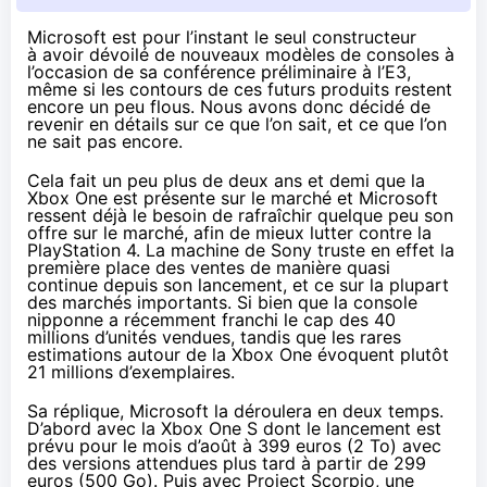
Microsoft est pour l’instant le seul constructeur
à avoir dévoilé de nouveaux modèles de consoles à
l’occasion de sa conférence préliminaire à l’E3,
même si les contours de ces futurs produits restent
encore un peu flous. Nous avons donc décidé de
revenir en détails sur ce que l’on sait, et ce que l’on
ne sait pas encore.
Cela fait un peu plus de deux ans et demi que la
Xbox One
est présente sur le marché et Microsoft
ressent déjà le besoin de rafraîchir quelque peu son
offre sur le marché, afin de mieux lutter contre la
PlayStation 4
. La machine de Sony truste en effet la
première place des ventes de manière quasi
continue depuis son lancement, et ce sur la plupart
des marchés importants. Si bien que la console
nipponne a récemment franchi le cap des 40
millions d’unités vendues, tandis que les rares
estimations autour de la
Xbox One
évoquent plutôt
21 millions d’exemplaires.
Sa réplique, Microsoft la déroulera en deux temps.
D’abord avec la
Xbox One
S dont le lancement est
prévu pour le mois d’août à 399 euros (2 To) avec
des versions attendues plus tard à partir de 299
euros (500 Go). Puis avec Project Scorpio, une