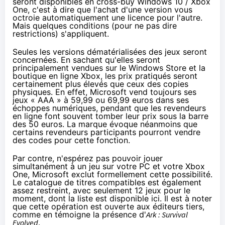
seront disponibles en cross-buy
Windows 10
/
Xbox
One
, c'est à dire que l'achat d'une version vous
octroie automatiquement une licence pour l'autre.
Mais quelques conditions (pour ne pas dire
restrictions) s'appliquent.
Seules les versions dématérialisées des jeux seront
concernées. En sachant qu'elles seront
principalement vendues sur le Windows Store et la
boutique en ligne Xbox, les prix pratiqués seront
certainement plus élevés que ceux des copies
physiques. En effet, Microsoft vend toujours ses
jeux « AAA » à 59,99 ou 69,99 euros dans ses
échoppes numériques, pendant que les revendeurs
en ligne font souvent tomber leur prix sous la barre
des 50 euros. La marque évoque néanmoins que
certains revendeurs participants pourront vendre
des codes pour cette fonction.
Par contre, n'espérez pas pouvoir jouer
simultanément à un jeu sur votre PC et votre
Xbox
One
, Microsoft exclut formellement cette possibilité.
Le catalogue de titres compatibles est également
assez restreint, avec seulement 12 jeux pour le
moment, dont la liste est disponible
ici
. Il est à noter
que cette opération est ouverte aux éditeurs tiers,
comme en témoigne la présence d'
Ark : Survival
Evolved
.