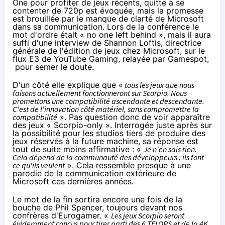
One
pour profiter de jeux récents, quitte à se
contenter de 720p est évoquée, mais la promesse
est brouillée par le manque de clarté de Microsoft
dans sa communication. Lors de la conférence le
mot d'ordre était « no one left behind », mais il aura
suffi d'une interview de Shannon Loftis, directrice
générale de l'édition de jeux chez Microsoft, sur le
flux E3 de YouTube Gaming, relayée par
Gamespot
,
pour semer le doute.
D'un côté elle explique que «
tous les jeux que nous
faisons actuellement fonctionneront sur Scorpio. Nous
promettons une compatibilité ascendante et descendante.
C'est de l'innovation côté matériel, sans compromettre la
compatibilité
». Pas question donc de voir apparaître
des jeux « Scorpio-only ». Interrogée juste après sur
la possibilité pour les studios tiers de produire des
jeux réservés à la future machine, sa réponse est
tout de suite moins affirmative : «
Je n'en sais rien.
Cela dépend de la communauté des développeurs : ils font
ce qu'ils veulent
». Cela ressemble presque à une
parodie de la communication extérieure de
Microsoft ces dernières années.
Le mot de la fin sortira encore une fois de la
bouche de Phil Spencer, toujours devant nos
confrères
d'Eurogamer
. «
Les jeux Scorpio seront
évidemment conçus pour tirer parti des 6 TFLOPS et de la 4K.