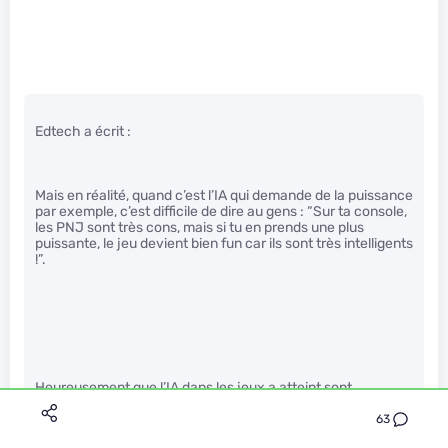
Edtech a écrit :
Mais en réalité, quand c’est l’IA qui demande de la puissance
par exemple, c’est difficile de dire au gens : “Sur ta console,
les PNJ sont très cons, mais si tu en prends une plus
puissante, le jeu devient bien fun car ils sont très intelligents
!”.
Heureusement que l’IA dans les jeux a atteint sont
paroxysme avec Halo 1 sur Xbox et F.E.A.R premier du nom.
63