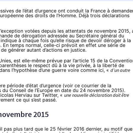
sives de l’état d’urgence ont conduit la France à demande
uropéenne des droits de l’Homme. Déjà trois déclarations
 d’exception votées depuis les attentats de novembre 2015, 
nde de dérogation adressée au Secrétaire général du
i indique à chaque fois qu’elle risque de devoir déroger à la
En temps normal, celle-ci prévoit en effet une série de
de générer autant d’actions en justice.
Unies
, est elle-même prévue par l’article 15 de la Conventio
renthèses le respect dû à la vie privée, à la liberté de
es dans l’hypothèse d’une guerre voire comme ici, «
d’un autre
ière période d’état d’urgence (voir
ce courrier
de la
s du Conseil de l’Europe en date du 24 novembre 2015).
Nicolas Herviau
sur Twitter
, «
une nouvelle déclaration doit être
ivement ce qui s’est passé.
s novembre 2015
 pas plus tard que le 25 février 2016 dernier, au motif que