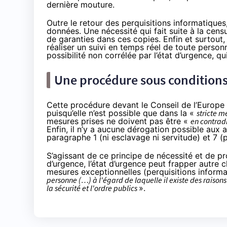
dernière mouture
.
Outre le retour des perquisitions informatiques,
données. Une nécessité qui fait suite à
la cens
de garanties dans ces copies. Enfin et surtout, l
réaliser un suivi en temps réel de
toute person
possibilité non corrélée par l’état d’urgence, q
Une procédure sous condition
Cette procédure devant le Conseil de l’Europe n
puisqu’elle n’est possible que dans la «
stricte m
mesures prises ne doivent pas être «
en contradi
Enfin, il n’y a aucune dérogation possible aux art
paragraphe 1 (ni esclavage ni servitude) et 7 
S’agissant de ce principe de nécessité et de prop
d’urgence,
l’état d’urgence peut frapper autre 
mesures exceptionnelles (perquisitions informat
personne (…) à l'égard de laquelle il existe des rais
la sécurité et l'ordre publics
».