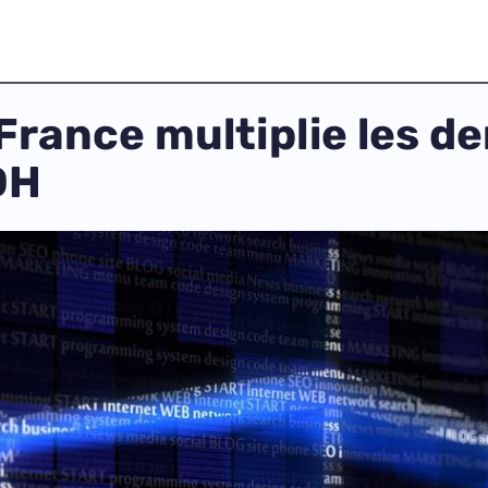
 France multiplie les 
DH