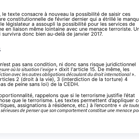
 le texte consacre à nouveau la possibilité de saisir ces
ure constitutionnelle
de février dernier qui a étrillé le manq
e législateur a assoupli la possibilité pour les services de
ne en liaison même lointaine
avec une menace terroriste. U
ui survivra donc bien au-delà de janvier 2017.
s
’est pas sans condition, ni donc sans risque juridictionnel
esure où la situation l’exige
» dixit l'article 15. De même, les
ction avec les autres obligations découlant du droit international
».
icles 2 (droit à la vie), 3 (interdiction de la torture) 4
(pas de peine sans loi) de la CEDH.
ortionnalité, rappelons que si le terrorisme justifie l’état
chose que le terrorisme
. Les textes permettent d’appliquer c
iques, assignations à résidence, etc.) à l’encontre «
de tout
ons sérieuses de penser que son comportement constitue une menace po