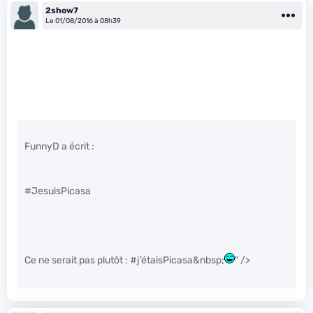
2show7
Le 01/08/2016 à 08h39
FunnyD a écrit :
#JesuisPicasa
Ce ne serait pas plutôt : #j’étaisPicasa&nbsp;
" />