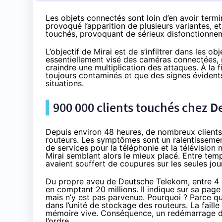
Les objets connectés sont loin d’en avoir term
provoqué l’apparition de plusieurs variantes, e
touchés, provoquant de sérieux disfonctionne
L’objectif de Mirai est de s’infiltrer dans les
obj
essentiellement
visé des caméras connectées
,
craindre une multiplication des attaques. À la 
toujours contaminés et que des signes évidents 
situations.
900 000 clients touchés chez 
Depuis environ 48 heures, de nombreux client
routeurs. Les symptômes sont un ralentissement
de services pour la téléphonie et
la télévision
n
Mirai semblant alors le mieux placé. Entre te
avaient souffert de coupures sur les seules jo
Du
propre aveu de Deutsche Telekom
, entre 4
en comptant 20 millions. Il indique sur sa page
mais n’y est pas parvenue. Pourquoi ? Parce que
dans l’unité de stockage des routeurs. La faille
mémoire vive. Conséquence, un redémarrage de 
l’ordre.