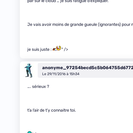
par sur le cloud … je suis fatigué d’expliquer.
Je vais avoir moins de grande gueule (ignorantes) pour m
je suis juste :
" />
anonyme_97254becd5c5b064755d677
Le 29/11/2016 à 15h34
…. sérieux ?
t’a l’air de t’y connaitre toi.