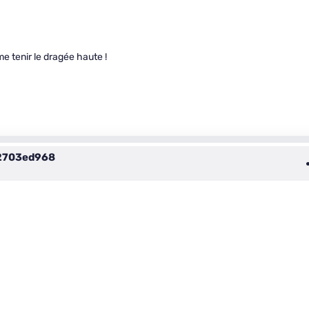
e tenir le dragée haute !
2703ed968