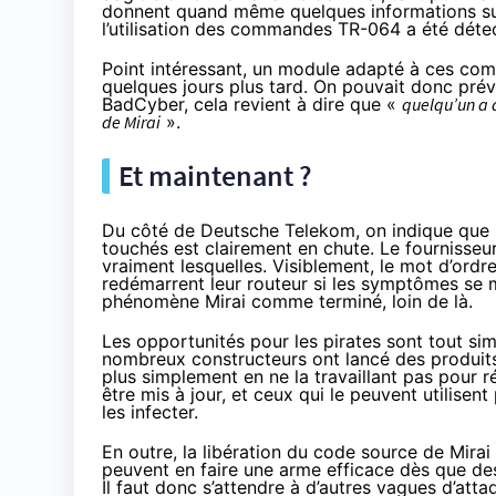
donnent quand même quelques informations s
l’utilisation des commandes TR-064 a été déte
Point intéressant, un module adapté à ces com
quelques jours plus tard. On pouvait donc prévo
BadCyber, cela revient à dire que «
quelqu’un a d
de Mirai
».
Et maintenant ?
Du côté de Deutsche Telekom, on indique que la
touchés est clairement en chute. Le fournisseur
vraiment lesquelles. Visiblement, le mot d’ordr
redémarrent leur routeur si les symptômes se ma
phénomène Mirai comme terminé, loin de là.
Les opportunités pour les pirates sont tout sim
nombreux constructeurs ont lancé des produits
plus simplement en ne la travaillant pas pour
être mis à jour, et ceux qui le peuvent utilise
les infecter.
En outre, la libération du code source de Mirai 
peuvent en faire une arme efficace dès que des
Il faut donc s’attendre à d’autres vagues d’att