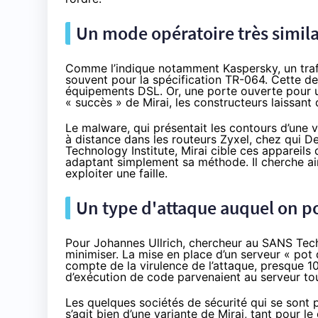
Un mode opératoire très simila
Comme
l’indique notamment Kaspersky
, un tr
souvent pour la spécification TR-064. Cette d
équipements DSL. Or, une porte ouverte pour un
« succès » de Mirai, les constructeurs laissant 
Le malware, qui présentait les contours d’une va
à distance dans les routeurs Zyxel, chez qui
Technology Institute
, Mirai cible ces appareil
adaptant simplement sa méthode. Il
cherche ai
exploiter une faille.
Un type d'attaque auquel on po
Pour Johannes Ullrich, chercheur au SANS Techn
minimiser. La mise en place d’un serveur « pot d
compte de la virulence de l’attaque, presque 1
d’exécution de code parvenaient au serveur tou
Les quelques sociétés de sécurité qui se sont p
s’agit bien d’une variante de Mirai, tant pour l