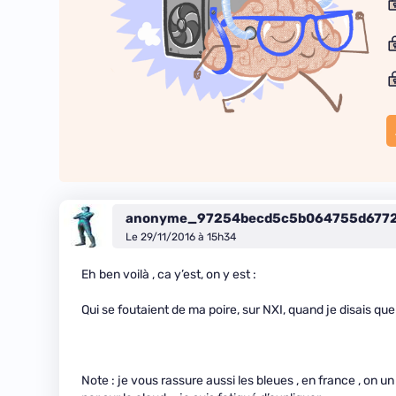
anonyme_97254becd5c5b064755d677
Le 29/11/2016 à 15h34
Eh ben voilà , ca y’est, on y est :
Qui se foutaient de ma poire, sur NXI, quand je disais qu
Note : je vous rassure aussi les bleues , en france , on u