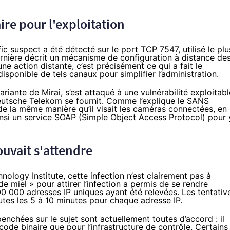
ire pour l'exploitation
afic suspect a été détecté sur le port TCP 7547, utilisé le plu
ernière décrit un mécanisme de configuration à distance de
e action distante, c’est précisément ce qui a fait le
disponible de tels canaux pour simplifier l’administration.
riante de Mirai, s’est attaqué à une vulnérabilité exploitabl
 Deutsche Telekom se fournit. Comme
l’explique le SANS
s de la même manière qu’il visait les caméras connectées, en
nsi un service SOAP
(Simple Object Access Protocol) pour 
uvait s'attendre
ology Institute, cette infection n’est clairement pas à
e miel » pour attirer l’infection a permis de se rendre
00 000 adresses IP uniques ayant été relevées. Les tentativ
tes les 5 à 10 minutes pour chaque adresse IP.
enchées sur le sujet sont actuellement toutes d’accord : il
e code binaire que pour l’infrastructure de contrôle. Certains