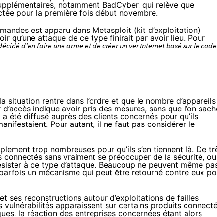
upplémentaires,
notamment BadCyber
, qui relève que
ctée pour la première fois début novembre.
mandes est apparu dans Metasploit (kit d’exploitation)
ir qu’une attaque de ce type finirait par avoir lieu. Pour
écidé d’en faire une arme et de créer un ver Internet basé sur le code
 situation rentre dans l’ordre et que le nombre d’appareils
 d’accès indique avoir pris des mesures, sans que l’on sach
e a été diffusé auprès des clients concernés pour qu’ils
nifestaient. Pour autant, il ne faut pas considérer le
plement trop nombreuses pour qu’ils s’en tiennent là. De tr
 connectés sans vraiment se préoccuper de la sécurité, ou
 résister à ce type d’attaque. Beaucoup ne peuvent même pa
nt parfois un mécanisme qui peut être retourné contre eux po
et ses reconstructions autour d’exploitations de failles
 vulnérabilités apparaissent sur certains produits connecté
aques, la réaction des entreprises concernées étant alors