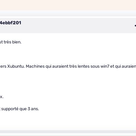
4ebbf201
t très bien.
ers Xubuntu. Machines qui auraient très lentes sous win7 et qui auraien
x.
 supporté que 3 ans.