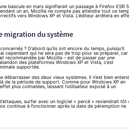
une bascule en mars signifierait un passage à Firefox ESR 5
endant un an, Mozilla ne compte pas attendre tout ce tem
rrectifs vers Windows XP et Vista. L’éditeur arrêtera en effe
ne migration du système
s concernés ? D’abord qu’ils ont encore du temps, puisqu’il
lai cependant qui ne sera pas de trop pour se préparer, car 
– et recommandée par Mozilla – est de passer par une
’abandon des plateformes Windows XP et Vista, c’est
inimale supportée.
 se débarrasser des deux vieux systèmes. Il n’est bien enten
delà de la période de support. Comme pour Windows XP en
effet plus colmatées, laissant l’utilisateur exposé à un
’attaques, surfer avec un logiciel « percé » reviendrait tôt
efox continue à fonctionner après la date de péremption ne