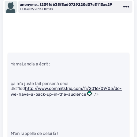
anonyme_1239fd635f3ad0729220d37e3113ae29
Le 03/02/2017 à 09h18
YamaLandia a écrit :
ça m’a juste fait penser à ceci
:&#160
http://www.commitstrip.com/fr/2016/09/05/do-
we-have-a-back-up-in-the-audience
" />
M’en rappelle de celui là !