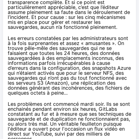
transparence complète. Et si ce point est
particulièrement appréciable, c’est que l’éditeur
assume pleinement sa faute dans le déroulement de
l’incident. Et pour cause : sur les cinq mécanismes
mis en place pour gérer et restaurer les
sauvegardes, aucun n’a fonctionné pleinement.
Les erreurs constatées par les administrateurs sont
à la fois surprenantes et assez « amusantes ». On
trouve pêle-mêle des sauvegardes qui ne se
faisaient que toutes les 24 heures, des données
sauvegardées à des emplacements inconnus, des
informations parfois irrécupérables à cause
d’erreurs dans la configuration, des snapshots Azure
qui n’étaient activés que pour le serveur NFS, des
sauvegardes qui n’ont pas du tout fonctionné avec
les serveurs S3 (
Amazon
), une réplication des
données générant des incohérences, des fichiers de
quelques octets à peine...
Les problèmes ont commencé mardi soir. Ils se sont
enchainés pendant environ six heures, GitLabs
constatant au fur et à mesure que ses techniques de
sauvegarde et de duplication ne fonctionnaient pas,
ou alors très mal. Un véritable feuilleton puisque
l'éditeur a ouvert pour l'occasion un flux vidéo
en
direct sur YouTube
, suivi par des milliers de
personnes.