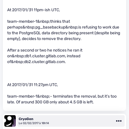
At 2017/01/31 11pm-ish UTC,
team-member-1&nbsp;thinks that
perhaps&nbsp;pg_basebackup&nbsp;is refusing to work due
to the PostgreSQL data directory being present (despite being
empty), decides to remove the directory.
After a second or two he notices he ran it
on&nbsp;db1.cluster.gitlab.com, instead
of&nbsp;db2.cluster.gitlab.com.
At 2017/01/31 11:27pm UTC,
team-member-1&nbsp;- terminates the removal, but it’s too
late. Of around 300 GB only about 4.5 GB is left.
CryoGen
Le 02/02/2017 à 18h14