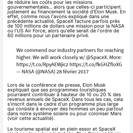
de réduire les coûts pour les missions
gouvernementales... alors que celles-ci participent
justement au financement la société d'Elon Musk. En
effet, comme nous l'avons expliqué
dans une
précédente actualité
, SpaceX facture parfois près
de 100 millions de dollars une mission pour la
NAS
A
ou l'US Air Force, alors qu'elle serait de l'ordre de
60 millions pour un partenaire privé.
We commend our industry partners for reaching
higher. We will work closely w/
@SpaceX
. More:
https://t.co/RpyAEWjicz
https://t.co/fkGHZfloXG
—
NAS
A (@
NAS
A)
28 février 2017
Lors de la conférence de presse, Elon Musk
expliquait que ses programmes touristiques
pourraient contribuer à hauteur de 10 ou 20 % des
revenus annuels de SpaceX. Dans tous les cas, cela
s'inscrit dans le cadre d'un programme plus large
qui consiste à envoyer des hommes un peu partout
dans notre système solaire ou pour coloniser Mars
(voir
cette actualité
).
Le tourisme spatial est en plein essor et SpaceX