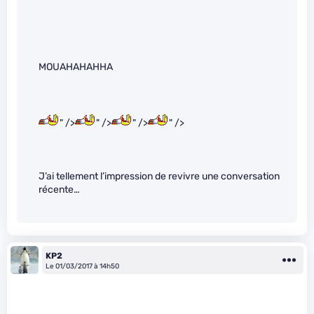
MOUAHAHAHHA
" />
" />
" />
" />
J’ai tellement l’impression de revivre une conversation
récente…
KP2
Le 01/03/2017 à 14h50