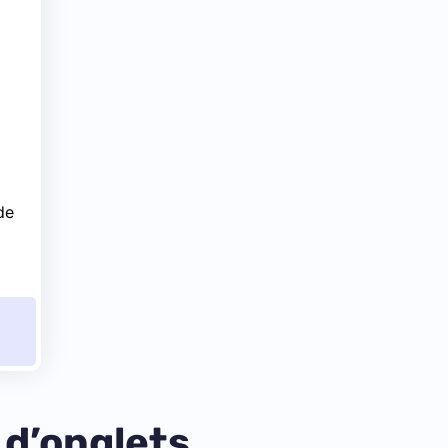
de
s d’onglets