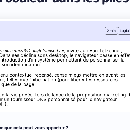
2 min
Logici
 se noie dans 342 onglets ouverts
»,
invite
Jon von Tetzchner,
 Dans ses déclinaisons desktop, le navigateur passe en effe
’introduction d’un système permettant de personnaliser la
 son identification.
 menu contextuel repensé, censé mieux mettre en avant les
ur, telles que l’hibernation (pour libérer les ressources
ique de la page.
 de la vie privée, fers de lance de la proposition marketing 
inir un fournisseur DNS personnalisé pour le navigateur
oH).
e que cela peut vous apporter ?