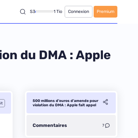
S3
1 Tio
Connexion
Premium
ion du DMA : Apple
500 millions d’euros d’amende pour
it
violation du DMA : Apple fait appel
Commentaires
7