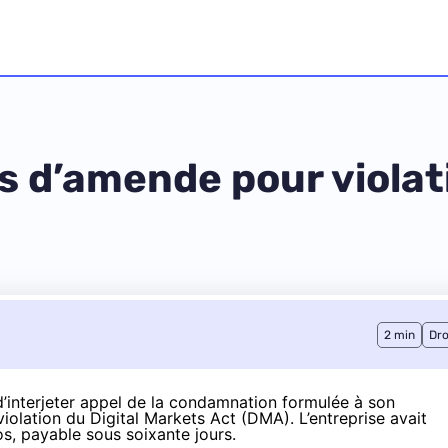
os d’amende pour violat
2 min
Dro
 d’interjeter appel de la condamnation formulée à son
olation du Digital Markets Act (DMA). L’entreprise avait
os
, payable sous soixante jours.