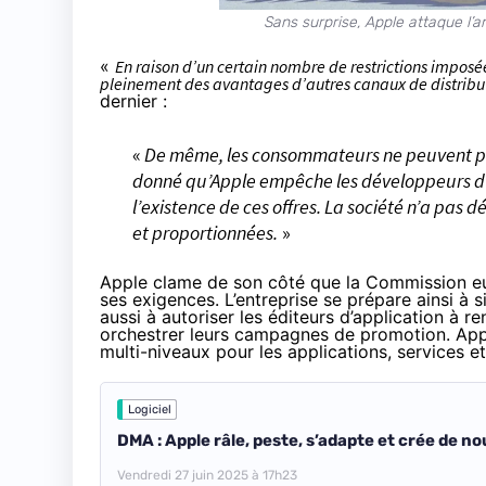
Sans surprise, Apple attaque l
«
En raison d’un certain nombre de restrictions imposé
pleinement des avantages d’autres canaux de distribut
dernier :
«
De même, les consommateurs ne peuvent pas 
donné qu’Apple empêche les développeurs d’
l’existence de ces offres. La société n’a pas
et proportionnées.
»
Apple clame de son côté que la Commission euro
ses exigences. L’entreprise se prépare ainsi à si
aussi à autoriser les éditeurs d’application à
orchestrer leurs campagnes de promotion. App
multi-niveaux pour les applications, services 
Logiciel
DMA : Apple râle, peste, s’adapte et crée de 
Vendredi 27 juin 2025 à 17h23