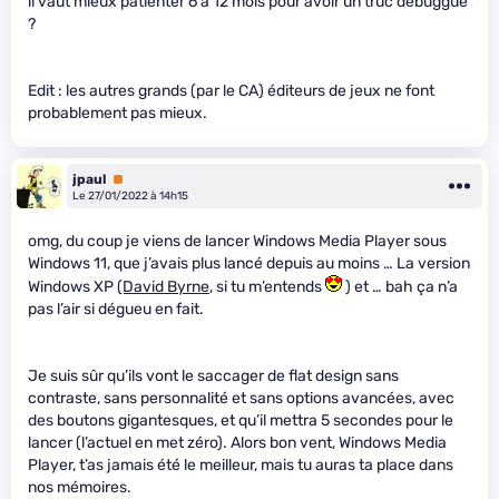
il vaut mieux patienter 6 à 12 mois pour avoir un truc débuggué
?
Edit : les autres grands (par le CA) éditeurs de jeux ne font
probablement pas mieux.
jpaul
Premium
Le 27/01/2022 à 14h15
omg, du coup je viens de lancer Windows Media Player sous
Windows 11, que j’avais plus lancé depuis au moins … La version
Windows XP
(David Byrne
, si tu m’entends
) et … bah ça n’a
pas l’air si dégueu en fait.
Je suis sûr qu’ils vont le saccager de flat design sans
contraste, sans personnalité et sans options avancées, avec
des boutons gigantesques, et qu’il mettra 5 secondes pour le
lancer (l’actuel en met zéro). Alors bon vent, Windows Media
Player, t’as jamais été le meilleur, mais tu auras ta place dans
nos mémoires.