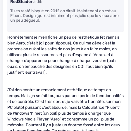
RedShader
a dit:
Tu es resté bloqué en 2012 on dirait. Maintenant on est au
Fluent Design (qui est infiniment plus jolie que le vieux aero
un peu dégueu).
Honnêtement je m’en fiche un peu de l’esthétique (et j’aimais
bien Aero, c’était joli pour l’époque). Ce qui me gêne c’est la
propension qu’ont les softs de nos jours à en faire moins, en
utilisant plus de ressources et plus d’espace à l’écran, et à
changer d’apparence pour changer à chaque version (bah
ouais, on embauche des designers en CDI, faut bien qu’ils
justifient leur travail).
J’ai rien contre un remaniement esthétique de temps en
temps. Mais ça se fait toujours par une perte de fonctionnalités
et de contrôle. C’est très con, et je vais être honnête, sur mon
PC plutôt puissant c’est absurde, mais la Calculatrice “Fluent”
de Windows 11 met (un poil) plus de temps à charger que
Windows Media Player “Aero” et consomme un poil plus de
mémoire. Pourtant il y a juste un énorme fossé entre les deux
en termes fonctionnels. Je précise que j’ai jamais