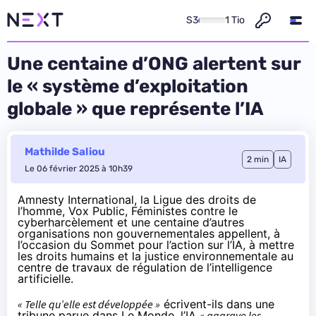
S3
1 Tio
Une centaine d’ONG alertent sur
le « système d’exploitation
globale » que représente l’IA
Mathilde Saliou
2 min
IA
Le 06 février 2025 à 10h39
Amnesty International, la Ligue des droits de
l’homme, Vox Public, Féministes contre le
cyberharcèlement et une centaine d’autres
organisations non gouvernementales appellent, à
l’occasion du Sommet pour l’action sur l’IA, à mettre
les droits humains et la justice environnementale au
centre de travaux de régulation de l’intelligence
artificielle.
« Telle qu’elle est développée »
écrivent-ils dans une
tribune parue
dans Le Monde
, l’IA
« aggrave les