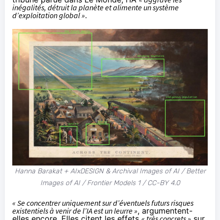
inégalités, détruit la planète et alimente un système
d’exploitation global »
.
Hanna Barakat + AIxDESIGN & Archival Images of AI / Better
Images of AI / Frontier Models 1 / CC-BY 4.0
« Se concentrer uniquement sur d’éventuels futurs risques
existentiels à venir de l’IA est un leurre »
, argumentent-
elles encore. Elles citent les effets
« très concrets »
sur