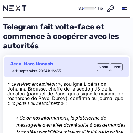
S3
1 Tio
Telegram fait volte-face et
commence à coopérer avec les
autorités
Jean-Marc Manach
3 min
Droit
Le 11 septembre 2024 à 16h35
«
Le revirement est inédit
»,
souligne Libération
.
Johanna Brousse, cheffe de la
section J3 de la
Junalco
(parquet de Paris, qui a signé le mandat de
recherche de Pavel Durov), confirme au journal que
«
la porte s’ouvre vraiment
» :
«
Selon nos informations, la plateforme de
messagerie a en effet donné suite à des demandes
formulées par l’Office mineurs (Ofmin) de la police