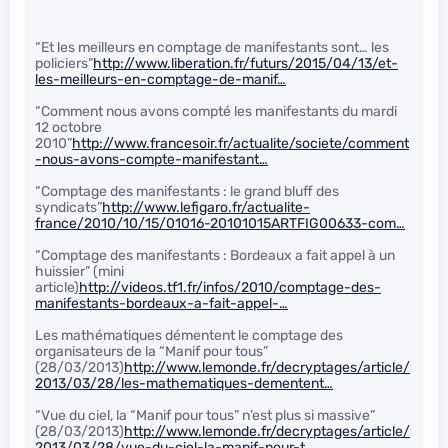
“Et les meilleurs en comptage de manifestants sont… les
policiers”
http://www.liberation.fr/futurs/2015/04/13/et-
les-meilleurs-en-comptage-de-manif…
“Comment nous avons compté les manifestants du mardi
12 octobre
2010”
http://www.francesoir.fr/actualite/societe/comment
-nous-avons-compte-manifestant…
“Comptage des manifestants : le grand bluff des
syndicats”
http://www.lefigaro.fr/actualite-
france/2010/10/15/01016-20101015ARTFIG00633-com…
“Comptage des manifestants : Bordeaux a fait appel à un
huissier” (mini
article)
http://videos.tf1.fr/infos/2010/comptage-des-
manifestants-bordeaux-a-fait-appel-…
Les mathématiques démentent le comptage des
organisateurs de la “Manif pour tous”
(28/03/2013)
http://www.lemonde.fr/decryptages/article/
2013/03/28/les-mathematiques-dementent…
“Vue du ciel, la “Manif pour tous” n’est plus si massive”
(28/03/2013)
http://www.lemonde.fr/decryptages/article/
2013/03/28/vue-du-ciel-la-manif-pour-t…