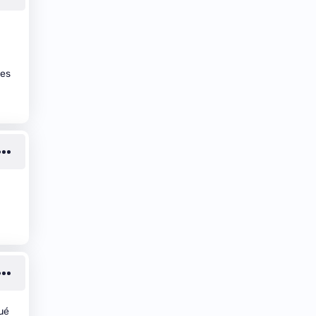
à
ues
qué