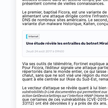
présentent comme de vieilles connaissances.
Le premier, baptisé Ficora, est une variante de
alimentant une attaque
dirigée contre l’infrast
DNS de nombreux sites américains. Le second, 
variante d’un malware historique, Kaiten, conçu
Internet
Une étude révèle les entrailles du botnet Mirai
Jeudi 24 août 2017 à 09h00
Via ses outils de télémétrie, Fortinet explique 
Pour Ficora, l’éditeur signale une attaque part
répertoriés dans le monde entier, ce qui laiss
chalut, sans que ne soit visé une région du mon
quant à elle centrée sur l’Asie du Sud-Est, rema
Le vecteur d’attaque se révèle quant à lui bien
vulnérabilités D-Link documentées qui permettent aux
action GetDeviceSettings sur l’interface HNAP (Home N
que certaines de ces vulnérabilités (CVE-20
33112) ont été dévoilées il y a près de dix ans.