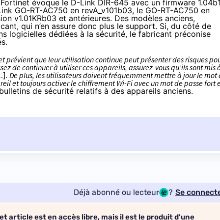
, Fortinet évoque le D-Link DIR-645 avec un firmware 1.04b
 D-Link GO-RT-AC750 en revA_v101b03, le GO-RT-AC750 en
on v1.01KRb03 et antérieures. Des modèles anciens,
cant, qui n’en assure donc plus le support. Si, du côté de
ons logicielles dédiées à la sécurité, le fabricant préconise
s.
t prévient que leur utilisation continue peut présenter des risques po
ssez de continuer à utiliser ces appareils, assurez-vous qu’ils sont mis 
…]
. De plus, les utilisateurs doivent fréquemment mettre à jour le mot
il et toujours activer le chiffrement Wi-Fi avec un mot de passe fort 
ulletins de sécurité relatifs à des appareils anciens.
Déjà abonné ou lecteur
?
Se connect
et article est en accès libre, mais il est le produit d'une