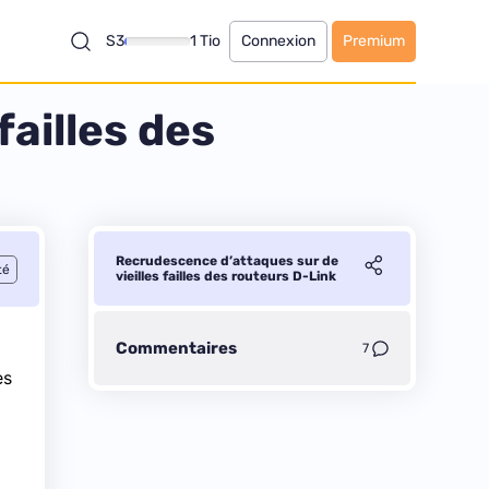
S3
1 Tio
Connexion
Premium
ailles des
Recrudescence d’attaques sur de
té
vieilles failles des routeurs D-Link
Commentaires
7
es