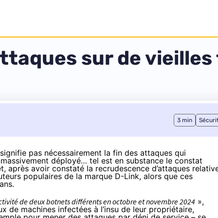
aques sur de vieilles f
3 min
Sécuri
 signifie pas nécessairement la fin des attaques qui
soit massivement déployé… tel est en substance le constat
t, après avoir constaté la recrudescence d’attaques relativ
routeurs populaires de la marque D-Link, alors que ces
ans.
tivité de deux botnets différents en octobre et novembre 2024
»,
x de machines infectées à l’insu de leur propriétaire,
xemple pour mener des attaques par déni de service – se