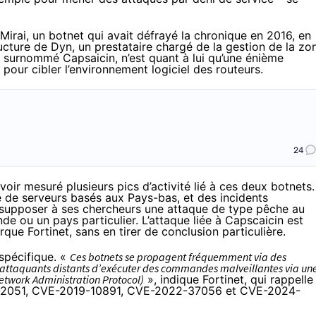
 Mirai, un botnet qui avait défrayé la chronique en 2016, en
ructure de Dyn
, un prestataire chargé de la gestion de la zo
surnommé Capsaicin, n’est quant à lui qu’une énième
 pour cibler l’environnement logiciel des routeurs.
24
avoir mesuré plusieurs pics d’activité lié à ces deux botnets.
ie de serveurs basés aux Pays-bas, et des incidents
e supposer à ses chercheurs une attaque de type pêche au
de ou un pays particulier. L’attaque liée à Capscaicin est
rque Fortinet, sans en tirer de conclusion particulière.
 spécifique. «
Ces botnets se propagent fréquemment via des
 attaquants distants d’exécuter des commandes malveillantes via un
etwork Administration Protocol)
», indique Fortinet, qui rappelle
15-2051, CVE-2019-10891, CVE-2022-37056 et CVE-2024-