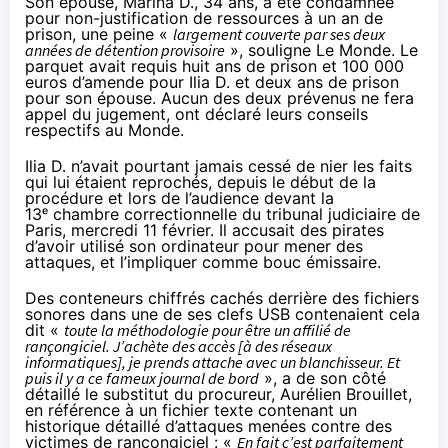
Son épouse, Marina D., 34 ans, a été condamnée
pour non-justification de ressources à un an de
prison, une peine «
largement couverte par ses deux
années de détention provisoire
», souligne Le Monde. Le
parquet avait requis huit ans de prison et 100 000
euros d’amende pour Ilia D. et deux ans de prison
pour son épouse. Aucun des deux prévenus ne fera
appel du jugement, ont déclaré leurs conseils
respectifs au Monde.
Ilia D. n’avait pourtant jamais cessé de nier les faits
qui lui étaient reprochés, depuis le début de la
procédure et lors de l’audience devant la
13ᵉ chambre correctionnelle du tribunal judiciaire de
Paris, mercredi 11 février. Il accusait des pirates
d’avoir utilisé son ordinateur pour mener des
attaques, et l’impliquer comme bouc émissaire.
Des conteneurs chiffrés cachés derrière des fichiers
sonores dans une de ses clefs USB contenaient cela
dit «
toute la méthodologie pour être un affilié de
rançongiciel. J’achète des accès [à des réseaux
informatiques], je prends attache avec un blanchisseur. Et
puis il y a ce fameux journal de bord
», a de son côté
détaillé le substitut du procureur, Aurélien Brouillet,
en référence à un fichier texte contenant un
historique détaillé d’attaques menées contre des
victimes de rançongiciel : «
En fait c’est parfaitement