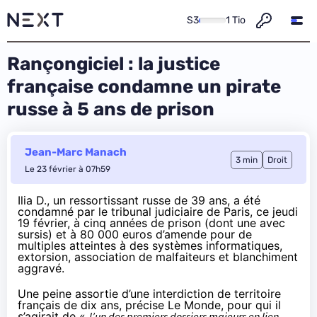
S3
1 Tio
Rançongiciel : la justice
française condamne un pirate
russe à 5 ans de prison
Jean-Marc Manach
3 min
Droit
Le 23 février à 07h59
Ilia D., un ressortissant russe de 39 ans, a été
condamné par le tribunal judiciaire de Paris, ce jeudi
19 février, à cinq années de prison (dont une avec
sursis) et à 80 000 euros d’amende pour de
multiples atteintes à des systèmes informatiques,
extorsion, association de malfaiteurs et blanchiment
aggravé.
Une peine assortie d’une interdiction de territoire
français de dix ans,
précise Le Monde
, pour qui il
s’agirait de «
l’un des premiers dossiers majeurs en lien