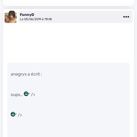
FunnyD
Le 05/06/2019 à 11h18
anagrys a écrit :
oups…
" />
" />