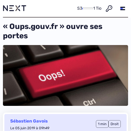
S3
1 Tio
« Oups.gouv.fr » ouvre ses
portes
Sébastien Gavois
1 min
Droit
Le 05 juin 2019 à 09h49