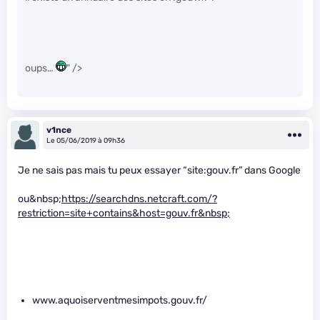
oups…
" />
v1nce
Le 05/06/2019 à 09h36
Je ne sais pas mais tu peux essayer “site:gouv.fr” dans Google
ou&nbsp;
https://searchdns.netcraft.com/?
restriction=site+contains&host=gouv.fr
&nbsp;
www.aquoiserventmesimpots.gouv.fr/