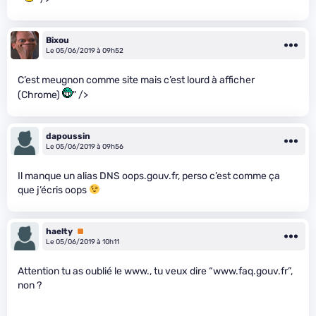
Bixou
Le 05/06/2019 à 09h52
C’est meugnon comme site mais c’est lourd à afficher
(Chrome)
" />
dapoussin
Le 05/06/2019 à 09h56
Il manque un alias DNS oops.gouv.fr, perso c’est comme ça
que j’écris oops
haelty
Premium
Le 05/06/2019 à 10h11
Attention tu as oublié le www., tu veux dire “www.faq.gouv.fr”,
non ?