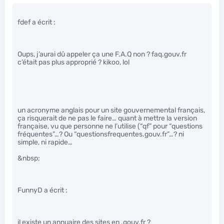
fdef a écrit :
Oups, j’aurai dû appeler ça une F.A.Q non ? faq.gouv.fr
c’était pas plus approprié ? kikoo, lol
un acronyme anglais pour un site gouvernemental français,
ça risquerait de ne pas le faire… quant à mettre la version
française, vu que personne ne l’utilise (“qf” pour “questions
fréquentes”…? Ou “questionsfrequentes.gouv.fr”…? ni
simple, ni rapide…
&nbsp;
FunnyD a écrit :
il existe un annuaire des sites en .gouv.fr ?