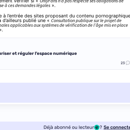
ement vérifier si «
OnlyFans n’a pas respecté ses obligations de
nse à ces demandes légales
».
age à l’entrée des sites proposant du contenu pornographiqu
 d’ailleurs publié une «
Consultation publique sur le projet de
ales applicables aux systèmes de vérification de l’âge mis en place
».
riser et réguler l’espace numérique
23
Déjà abonné ou lecteur
?
Se connect