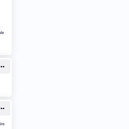
ule
ire