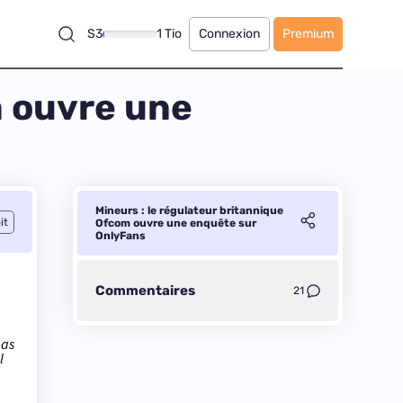
S3
1 Tio
Connexion
Premium
m ouvre une
Mineurs : le régulateur britannique
it
Ofcom ouvre une enquête sur
OnlyFans
Commentaires
21
pas
l