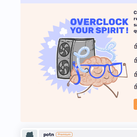
C
r
s
q
potn
Premium