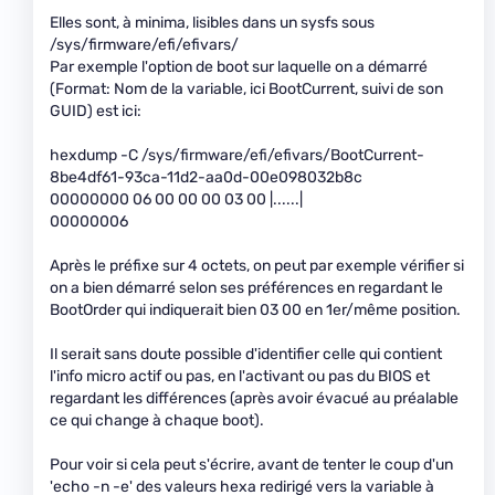
Elles sont, à minima, lisibles dans un sysfs sous
/sys/firmware/efi/efivars/
Par exemple l'option de boot sur laquelle on a démarré
(Format: Nom de la variable, ici BootCurrent, suivi de son
GUID) est ici:
hexdump -C /sys/firmware/efi/efivars/BootCurrent-
8be4df61-93ca-11d2-aa0d-00e098032b8c
00000000 06 00 00 00 03 00 |......|
00000006
Après le préfixe sur 4 octets, on peut par exemple vérifier si
on a bien démarré selon ses préférences en regardant le
BootOrder qui indiquerait bien 03 00 en 1er/même position.
Il serait sans doute possible d'identifier celle qui contient
l'info micro actif ou pas, en l'activant ou pas du BIOS et
regardant les différences (après avoir évacué au préalable
ce qui change à chaque boot).
Pour voir si cela peut s'écrire, avant de tenter le coup d'un
'echo -n -e' des valeurs hexa redirigé vers la variable à