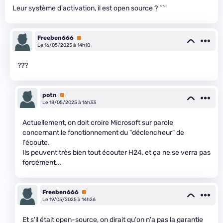
Leur système d'activation, il est open source ? ^^'
Freeben666
Premium
Le 16/05/2025 à 14h10
???
potn
Premium
Le 18/05/2025 à 16h33
Actuellement, on doit croire Microsoft sur parole
concernant le fonctionnement du "déclencheur" de
l'écoute.
Ils peuvent très bien tout écouter H24, et ça ne se verra pas
forcément...
Freeben666
Premium
Le 19/05/2025 à 14h26
Et s'il était open-source, on dirait qu'on n'a pas la garantie