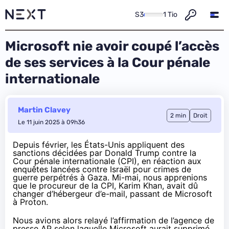
S3
1 Tio
Microsoft nie avoir coupé l’accès
de ses services à la Cour pénale
internationale
Martin Clavey
2 min
Droit
Le 11 juin 2025 à 09h36
Depuis février, les États-Unis appliquent des
sanctions décidées par Donald Trump contre la
Cour pénale internationale (CPI), en réaction aux
enquêtes lancées contre Israël pour crimes de
guerre perpétrés à Gaza. Mi-mai, nous apprenions
que le procureur de la CPI, Karim Khan, avait dû
changer d’hébergeur d’e-mail, passant de Microsoft
à Proton.
Nous avions alors
relayé
l’affirmation de l’agence de
presse AP selon laquelle Microsoft aurait supprimé