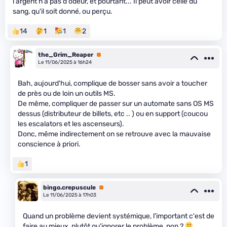
l'argent n'a pas d'odeur, et pourtant... Il peut avoir celle du
sang, qu'il soit donné, ou perçu.
14
1
1
2
the_Grim_Reaper
Premium
Le 11/06/2025 à 16h24
Bah, aujourd'hui, complique de bosser sans avoir a toucher
de près ou de loin un outils MS.
De même, compliquer de passer sur un automate sans OS MS
dessus (distributeur de billets, etc .. ) ou en support (coucou
les escalators et les ascenseurs).
Donc, même indirectement on se retrouve avec la mauvaise
conscience à priori.
1
bingo.crepuscule
Premium
Le 11/06/2025 à 17h03
Quand un problème devient systémique, l'important c'est de
faire au mieux, plutôt qu'ignorer le problème, non ?