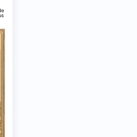
de
us