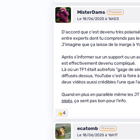
MisterDams
Premium
Le 18/06/2025 à 16h03
D'accord que c'est devenu très polarisé
entre experts dont tu comprends pas les 
J'imagine que ça laisse de la marge à 
Après s'informer sur un support ou un au
est effectivement devenu compliqué.
Là où un TF1 était autrefois "gage de sér
diffusés dessus, YouTube c'est la foir
deux vidéos aussi crédibles l'une que l'a
Quand en plus en parallèle même les JT 
pipés
, ça sent pas bon pour l'info.
4
ecatomb
Premium
Le 18/06/2025 à 16h17