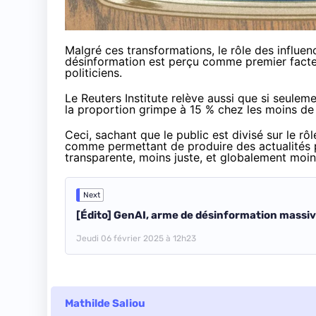
Malgré ces transformations, le rôle des influe
désinformation est perçu comme premier facteu
politiciens.
Le Reuters Institute relève aussi que si seuleme
la proportion grimpe à 15 % chez les moins de
Ceci, sachant que le public est divisé sur le rô
comme permettant de produire des actualités p
transparente, moins juste, et globalement moin
Next
[Édito] GenAI, arme de désinformation massi
Jeudi 06 février 2025 à 12h23
Mathilde Saliou