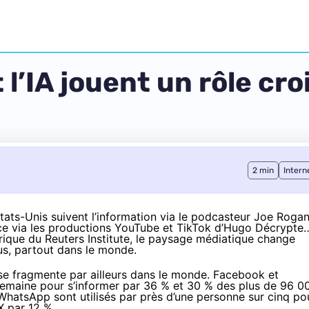
 l’IA jouent un rôle cr
2 min
Intern
ats-Unis suivent l’information via le podcasteur Joe Rogan
ce via les productions YouTube et TikTok d’Hugo Décrypte
rique
du Reuters Institute, le paysage médiatique change
us, partout dans le monde.
x se fragmente par ailleurs dans le monde. Facebook et
semaine pour s’informer par 36 % et 30 % des plus de 96 0
WhatsApp sont utilisés par près d’une personne sur cinq po
X par 12 %.