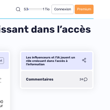
S3
1 Tio
Connexion
Premium
oissant dans l’accès
Les influenceurs et l’IA jouent un
et
rôle croissant dans l’accès à
l’information
,
Commentaires
24
…
00
ur