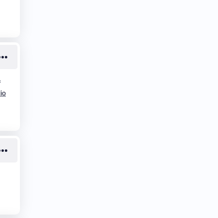
f
dio