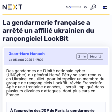
S3
1 Tio
La gendarmerie française a
arrêté un affilié ukrainien du
rançongiciel LockBit
Jean-Marc Manach
2 min
Sécurité
Le 05 août 2025 à 17h07
Des gendarmes de l’Unité nationale cyber
(UNCyber) du général Hervé Pétry se sont rendus
en Ukraine, en juillet, pour interpeller un membre du
groupe de rançongiciels LockBit,
révèle Franceinfo
.
Âgé d’une trentaine d’années, il serait impliqué dans
plusieurs dizaines d’attaques, dont plusieurs en
France.
À l’approche des JOP de Paris, la gendarmerie