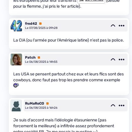
les européens pour leur transferts
(désolé
pour la flemme, j'ai pris le 1er article).
fred42
Premium
Le 07/08/2025 à 09h28
La CIA (ou l'armée pour l'Amérique latine) n'est pas la police.
Patch
Premium
Le 06/08/2025 à 14h55
Les USA se pensent partout chez eux et leurs flics sont des
cowboys, donc faut pas trop les prendre comme exemple
RuMaRoCO
Premium
Le 06/08/2025 à 16h26
Je suis d'accord mais l'idéologie étasunienne (pas
forcement la meilleure) a infiltrée assez profondement
notre société FR. Je me posais la question :-)