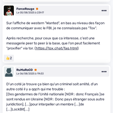
ForceRouge
Premium
Le 05/08/2025 à 23h17
Sur l'affiche de western "Wanted", en bas au niveau des façon
de communiquer avec le FBI, je ne connaissais pas "Tox".
Après recherche, pour ceux que ca interesse, c'est une
messagerie peer to peer à la base, que l'on peut facilement
"proxifier" via tor. (
https://tox.chat/faq.html
)
2
RuMaRoCO
Premium
Le 06/08/2025 à 11h33
D'un coté je trouve ça bien qu'un criminel soit arrêté, d'un
autre coté il y a qqch qui me trouble :
[Des gendarmes de l’Unité nationale [NDR : donc Français ]se
sont rendus en Ukraine [NDR : Donc pays étranger sous autre
juridiction], [...]pour interpeller un membre [...]de
[...]LockBit[...]