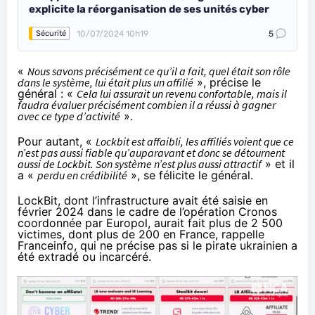
explicite la réorganisation de ses unités cyber
10/07/2024 10h19
5
Sécurité
«
Nous savons précisément ce qu’il a fait, quel était son rôle
dans le système, lui était plus un affilié
», précise le
général : «
Cela lui assurait un revenu confortable, mais il
faudra évaluer précisément combien il a réussi à gagner
avec ce type d’activité
».
Pour autant, «
Lockbit est affaibli, les affiliés voient que ce
n’est pas aussi fiable qu’auparavant et donc se détournent
aussi de Lockbit. Son système n’est plus aussi attractif
» et il
a «
perdu en crédibilité
», se félicite le général.
LockBit, dont l’infrastructure avait été saisie en
février 2024 dans le cadre de l’
opération Cronos
coordonnée par Europol, aurait fait plus de 2 500
victimes, dont plus de 200 en France, rappelle
Franceinfo, qui ne précise pas si le pirate ukrainien a
été extradé ou incarcéré.