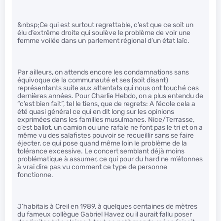
&nbsp;Ce qui est surtout regrettable, c’est que ce soit un
élu d’extrême droite qui soulève le problème de voir une
femme voilée dans un parlement régional d’un état laïc.
Par ailleurs, on attends encore les condamnations sans
équivoque de la communauté et ses (soit disant)
représentants suite aux attentats qui nous ont touché ces
dernières années. Pour Charlie Hebdo, on a plus entendu de
“c’est bien fait”, tel le tiens, que de regrets: A l’école cela a
été quasi général ce qui en dit long sur les opinions
exprimées dans les familles musulmanes. Nice/Terrasse,
c’est ballot, un camion ou une rafale ne font pas le tri et on a
même vu des salafistes pouvoir se recueillir sans se faire
éjecter, ce qui pose quand même loin le problème de la
tolérance excessive. Le concert semblant déjà moins
problématique à assumer, ce qui pour du hard ne m’étonnes
à vrai dire pas vu comment ce type de personne
fonctionne.
J’habitais à Creil en 1989, à quelques centaines de mètres
du fameux collègue Gabriel Havez ou il aurait fallu poser