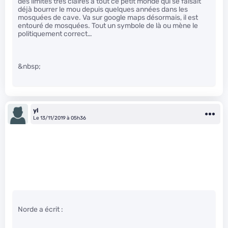
des limites très claires à tout ce petit monde qui se faisait
déjà bourrer le mou depuis quelques années dans les
mosquées de cave. Va sur google maps désormais, il est
entouré de mosquées. Tout un symbole de là ou mène le
politiquement correct…
&nbsp;
yl
Le 13/11/2019 à 05h36
Norde a écrit :