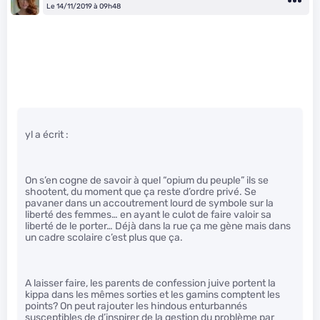
Le 14/11/2019 à 09h48
yl a écrit :
On s’en cogne de savoir à quel “opium du peuple” ils se
shootent, du moment que ça reste d’ordre privé. Se
pavaner dans un accoutrement lourd de symbole sur la
liberté des femmes… en ayant le culot de faire valoir sa
liberté de le porter… Déjà dans la rue ça me gène mais dans
un cadre scolaire c’est plus que ça.
A laisser faire, les parents de confession juive portent la
kippa dans les mêmes sorties et les gamins comptent les
points? On peut rajouter les hindous enturbannés
susceptibles de d’inspirer de la gestion du problème par