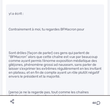
yl a écrit :
Contrairement à moi, tu regardes BFMacron pour
Sont drôles (façon de parler) ces gens qui parlent de
“BFMacron” alors que cette chaîne est vue par beaucoup
comme ayant permis l’énorme exposition médiatique des
giléjones, phénomène grossi ad nauseam, sans parler de
laisser s’exprimer les extrêmes régulièrement en les invitant
en plateau, et en fin de compte ayant un rôle plutôt négatif
envers le président et la majorité.
(perso je ne la regarde pas, tout comme les chaînes
“d’information continue” en général, je pense que ça ne
devrait pas exister et que ça n’a aucun intérêt, au contraire)
44