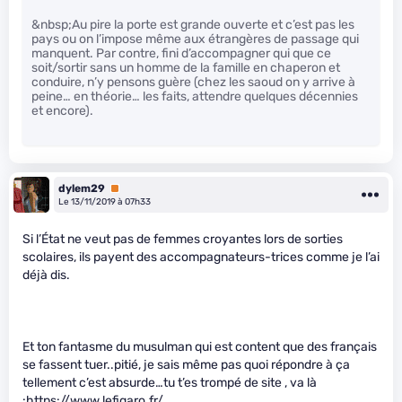
&nbsp;Au pire la porte est grande ouverte et c’est pas les
pays ou on l’impose même aux étrangères de passage qui
manquent. Par contre, fini d’accompagner qui que ce
soit/sortir sans un homme de la famille en chaperon et
conduire, n’y pensons guère (chez les saoud on y arrive à
peine… en théorie… les faits, attendre quelques décennies
et encore).
dylem29
Premium
Le 13/11/2019 à 07h33
Si l’État ne veut pas de femmes croyantes lors de sorties
scolaires, ils payent des accompagnateurs-trices comme je l’ai
déjà dis.
Et ton fantasme du musulman qui est content que des français
se fassent tuer..pitié, je sais même pas quoi répondre à ça
tellement c’est absurde…tu t’es trompé de site , va là
:
https://www.lefigaro.fr/