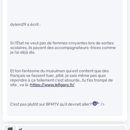
dylem29 a écrit :
Si l’État ne veut pas de femmes croyantes lors de sorties
scolaires, ils payent des accompagnateurs-trices comme
je l’ai déjà dis.
Et ton fantasme du musulman qui est content que des
français se fassent tuer..pitié, je sais même pas quoi
répondre à ça tellement c’est absurde…tu t’es trompé de
site , va là :
https://www.lefigaro.fr/
C’est pas plutôt sur BFMTV qu’il devrait aller?
" />
yl