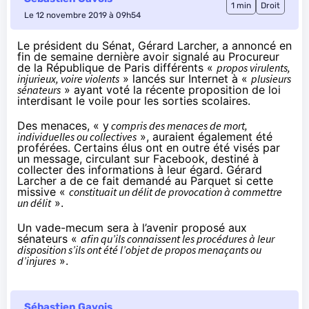
1 min
Droit
Le 12 novembre 2019 à 09h54
Le président du Sénat, Gérard Larcher, a
annoncé
en
fin de semaine dernière avoir signalé au Procureur
de la République de Paris différents «
propos virulents,
injurieux, voire violents
» lancés sur Internet à «
plusieurs
sénateurs
» ayant voté la récente proposition de loi
interdisant le voile pour les sorties scolaires.
Des menaces, « y
compris des menaces de mort,
individuelles ou collectives
», auraient également été
proférées. Certains élus ont en outre été visés par
un message, circulant sur Facebook, destiné à
collecter des informations à leur égard. Gérard
Larcher a de ce fait demandé au Parquet si cette
missive «
constituait un délit de provocation à commettre
un délit
».
Un vade-mecum sera à l’avenir proposé aux
sénateurs «
afin qu’ils connaissent les procédures à leur
disposition s’ils ont été l’objet de propos menaçants ou
d’injures
».
Sébastien Gavois