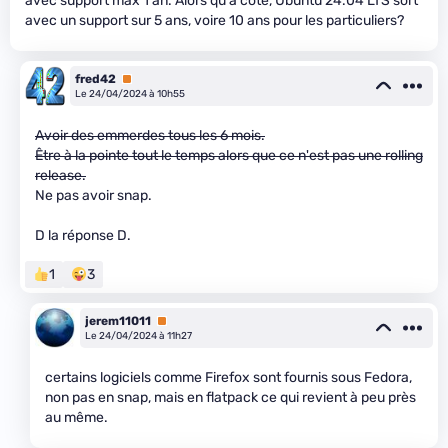
avec support max 1 an. Alors qu'à coté, Ubuntu 24.04 LTS sort
avec un support sur 5 ans, voire 10 ans pour les particuliers?
fred42
Premium
Le 24/04/2024 à 10h55
Avoir des emmerdes tous les 6 mois.
Être à la pointe tout le temps alors que ce n'est pas une rolling
release.
Ne pas avoir snap.
D la réponse D.
1
3
jerem11011
Premium
Le 24/04/2024 à 11h27
certains logiciels comme Firefox sont fournis sous Fedora,
non pas en snap, mais en flatpack ce qui revient à peu près
au même.