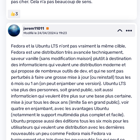
pas cher. Cela n'a pas beaucoup de sens.
3
jerem11011
Premium
Modifié le 24/04/2024 à 11h23
Fedora et la Ubuntu LTS n'ont pas vraiment la même cilble,
Fedora est une distribution très avancée techniquement,
saveur vanille (sans modification maison) plutôt à destination
des informaticiens qui veulent une distribution moderne et
qui propose de nombreux outils de dev, et qui ne sont pas
perturbés à faire une grosse mise à jour (ou reinstall) tous les
6 mois ou 1 an (on peut enjamber une version). Ubuntu LTS
vise plus des personnes, soit grand public, soit aussi
informaticien qui veulent être plus sur une base plus certaine,
mise à jour tous les deux ans (limite 5a en grand public), voir
quatre en enjambant, avec les avantages Ubuntu
(notamment le support multimédia plus complet et facile).
Ubuntu propose aussi des éditions tous les six mois pour les
utilisateurs qui veulent une distribution avec les dernières
nouveautés un peu comme Fedora mais Fedora va
typiquement plus loin dans les nouveautés (ce qui peut se