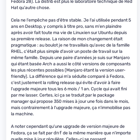
Fedora 28). La distrib est plus le laboratoire technique de Red
Hat qu'autre chose.
Cela ne l'empêche pas d'être stable. Je l'ai utilisée pendant 5
ans en Desktop, y compris à titre pro, sans m'en plaindre
après avoir fait toute ma vie de Linuxien sur Ubuntu depuis
sa première release. La raison de mon changement était
pragmatique : au boulot je ne travaillais qu'avec de la famille
RHEL, c'était plus simple d'avoir un poste de travail sur la
même famille. Depuis une paire d'années je suis sur Manjaro
qui étant basée Arch a aussi le côté versions de composants
les plus récentes possibles (Manjaro étant la version user-
friendly). La différence qui m'a séduite comparé à Fedora,
c'est justement la rolling release qui évite d'avoir à faire
l'upgrade majeure tous les 6 mois / 1 an. Cycle qui avait fini
par me lasser. Certes, ici ça se traduit par le package
manager qui propose 350 mises à jour une fois dans le mois,
mais contrairement à l'upgrade majeure, ça n'immobilise pas
la machine.
A noter cependant qu'une upgrade de version majeure de
dnf
Fedora, ça se fait par
de la même manière que n'importe
quelle mise à jour régulière. Celles-ci se passent