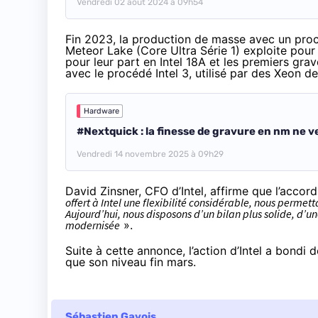
Vendredi 02 août 2024 à 09h54
Fin 2023, la production de masse avec un pr
Meteor Lake (Core Ultra Série 1) exploite pour 
pour leur part en Intel 18A et les premiers grav
avec le procédé Intel 3, utilisé par des Xeon de
Hardware
#Nextquick : la finesse de gravure en nm ne ve
Vendredi 14 novembre 2025 à 09h29
David Zinsner, CFO d’Intel, affirme que l’acco
offert à Intel une flexibilité considérable, nous permett
Aujourd’hui, nous disposons d’un bilan plus solide, d’u
modernisée
».
Suite à cette annonce, l’action d’Intel a bondi 
que son niveau fin mars.
Sébastien Gavois