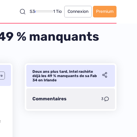
S3
1 Tio
Connexion
Premium
es 49 % manquants
Deux ans plus tard, Intel rachète
re
déjà les 49 % manquants de sa Fab
34 en Irlande
Commentaires
3
4