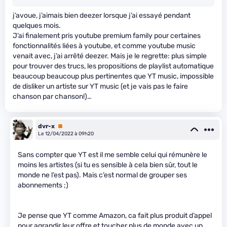
j’avoue, j’aimais bien deezer lorsque j’ai essayé pendant
quelques mois.
J’ai finalement pris youtube premium family pour certaines
fonctionnalités liées à youtube, et comme youtube music
venait avec, j’ai arrêté deezer. Mais je le regrette: plus simple
pour trouver des trucs, les propositions de playlist automatique
beaucoup beaucoup plus pertinentes que YT music, impossible
de disliker un artiste sur YT music (et je vais pas le faire
chanson par chanson!)…
dvr-x
Premium
Le 12/04/2022 à 09h20
Sans compter que YT est il me semble celui qui rémunère le
moins les artistes (si tu es sensible à cela bien sûr, tout le
monde ne l’est pas). Mais c’est normal de grouper ses
abonnements ;)
Je pense que YT comme Amazon, ca fait plus produit d’appel
pour agrandir leur offre et toucher plus de monde avec un