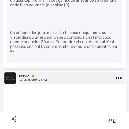
un desktop “normal”, alors ça risque un jour de se répandre
et de bien pourrir le jeu online (?)
Ça dépend des jeux mais si tu te base uniquement sur le
visuel dès qu’un jeu est un peu complexe c’est mort pour
encore au moins 30 ans. Par contre via un cheat oui c’est
possible, des bot IA pour ensuite revendre des comptes par
ex.
tazvld
Premium
Le 04/11/2019 à 13h47
32