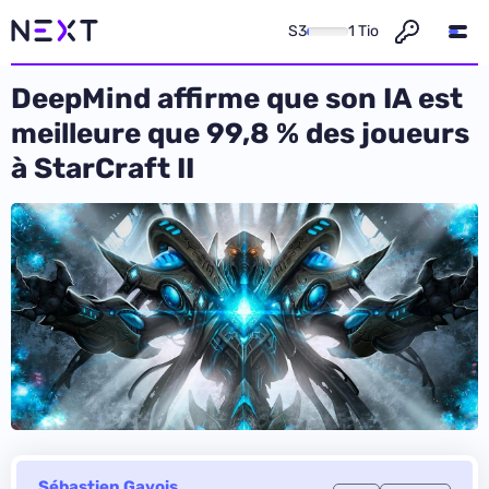
S3
1 Tio
DeepMind affirme que son IA est
meilleure que 99,8 % des joueurs
à StarCraft II
Sébastien Gavois