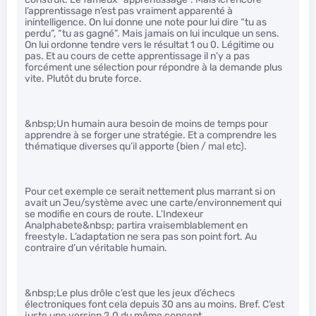
l’apprentissage n’est pas vraiment apparenté à
inintelligence. On lui donne une note pour lui dire “tu as
perdu”, “tu as gagné”. Mais jamais on lui inculque un sens.
On lui ordonne tendre vers le résultat 1 ou 0. Légitime ou
pas. Et au cours de cette apprentissage il n’y a pas
forcément une sélection pour répondre à la demande plus
vite. Plutôt du brute force.
&nbsp;Un humain aura besoin de moins de temps pour
apprendre à se forger une stratégie. Et a comprendre les
thématique diverses qu’il apporte (bien / mal etc).
Pour cet exemple ce serait nettement plus marrant si on
avait un Jeu/système avec une carte/environnement qui
se modifie en cours de route. L’Indexeur
Analphabete&nbsp; partira vraisemblablement en
freestyle. L’adaptation ne sera pas son point fort. Au
contraire d’un véritable humain.
&nbsp;Le plus drôle c’est que les jeux d’échecs
électroniques font cela depuis 30 ans au moins. Bref. C’est
juste une version 2.0 du même concept.