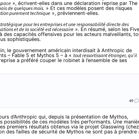
espace
», écrivent-elles dans une déclaration reprise par
The
 mais de quelques mois.
» Et ces modèles posent des risques
stion purement technique
», préviennent-elles.
stratégique pour les entreprises et une responsabilité directe des
tions et de la société est nécessaire
». En résumé, selon les Fiv
s à des capacités offensives pour les acteurs malveillants, to
lus sophistiquées.
in, le gouvernement américain interdisait à Anthropic de
ts – Fable 5 et Mythos 5 – à «
tout ressortissant étranger, qu’il
reprise a préféré couper le robinet à l’ensemble de ses
49
urs d’Anthropic qui, depuis la présentation de Mythos,
es possibilités de ces modèles très performants. Une maniè
es premiers résultats obtenus via le projet Glasswing (
chez
ion des failles de sécurité de Mythos ne sont pas à prendre 