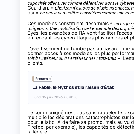
capacités offensives comme défensives dans le cyber
Guardian
. «
L’horizon n’est pas de plusieurs années,
qui «
ne peuvent plus être considérés comme une que
Ces modèles constituent désormais «
un risque 
dirigeants. Une mobilisation de l’ensemble des organisa
Eyes, les avancées de l’IA vont faciliter l’accè
en rendant les cyberattaques plus rapides et p
L’avertissement ne tombe pas au hasard : mi-ju
donner accès à ses modèles les plus performan
soit à l’intérieur ou à l’extérieur des États-Unis
». L’ent
clients.
Économie
La Fable, le Mythos et la raison d’État
Lundi 15 juin 2026 à 08h50
Le communiqué n’est pas sans rappeler le disco
multiplie les déclarations catastrophistes
sur l
pour le labo IA de faire sa promo, mais au vu d
Firefox, par exemple
), les capacités de détect
la légère.