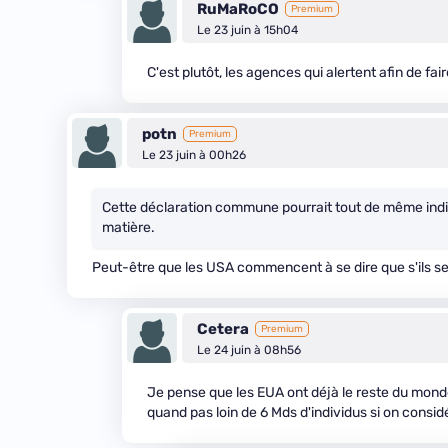
RuMaRoCO
Premium
Le 23 juin à 15h04
C'est plutôt, les agences qui alertent afin de fa
potn
Premium
Le 23 juin à 00h26
Cette déclaration commune pourrait tout de même indiqu
matière.
Peut-être que les USA commencent à se dire que s'ils se m
Cetera
Premium
Le 24 juin à 08h56
Je pense que les EUA ont déjà le reste du monde
quand pas loin de 6 Mds d'individus si on considé