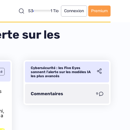
S3
1 Tio
Connexion
Premium
rte sur les
Cybersécurité : les Five Eyes
té
sonnent l’alerte sur les modèles IA
les plus avancés
s
Commentaires
9
i,
 a