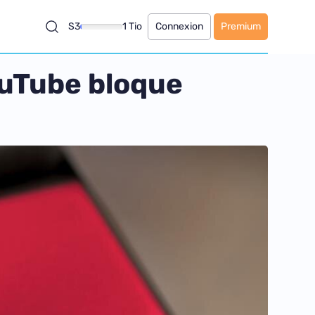
S3
1 Tio
Connexion
Premium
ouTube bloque