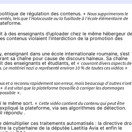
politique de régulation des contenus. «
Nous supprimerons le
tés, tels que l’Holocauste ou la fusillade à l’école élémentaire de
lateforme.
dit à des enseignants d’uploader chez le même hébergeur d
ces contenus violaient l’interdiction de la promotion des
y
, enseignant dans une école internationale roumaine, s’est
rant sa chaîne pour cause de discours haineux. Sa chaîne
it des enseignants et étudiants, et «
couvrant divers aspects de
. Le matériel nazi a représenté environ 10 % de toutes ces vidéos
»
nus et a reconnu rapidement son erreur, mais beaucoup d’autres n’ont
. «
Il est vital que la plateforme travaille à corriger les dommages
 possible
».
i le même sort. «
Cette vidéo contient du contenu qui peut être
 expliqué la plateforme, via ses algorithmes de détection.
-il répondu
.
démultiplier ces traitements automatisés : la directive dro
ntre la cyberhaine
de la députée Laetitia Avia et enfin le