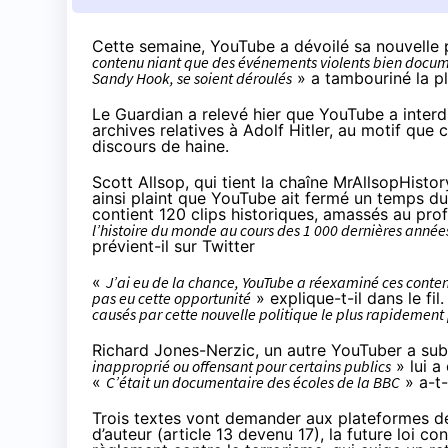
Cette semaine
, YouTube a dévoilé sa nouvelle 
contenu niant que des événements violents bien documen
Sandy Hook, se soient déroulés
» a tambouriné la p
Le Guardian
a relevé hier que YouTube a inter
archives relatives à Adolf Hitler, au motif que 
discours de haine.
Scott Allsop, qui tient la chaîne
MrAllsopHistor
ainsi plaint que YouTube ait fermé un temps du
contient 120 clips historiques, amassés au prof
l’histoire du monde au cours des 1 000 dernières années
prévient-il
sur Twitter
«
J’ai eu de la chance, YouTube a réexaminé ces conte
pas eu cette opportunité
» explique-t-il dans le fil
causés par cette nouvelle politique le plus rapidement
Richard Jones-Nerzic, un autre YouTuber a sub
inapproprié ou offensant pour certains publics
» lui a
«
C’était un documentaire des écoles de la BBC
»
a-t
Trois textes vont demander aux plateformes de 
d’auteur (
article 13 devenu 17
), la
future loi co