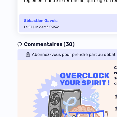
règlement contre le terrorisme, qui exige un re
Sébastien Gavois
Le 07 juin 2019 à 09h32
Commentaires (30)
Abonnez-vous pour prendre part au débat
C
r
s
q