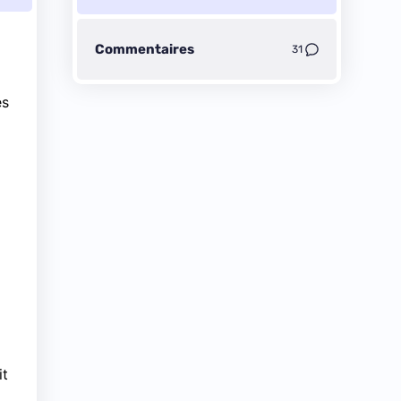
Commentaires
31
es
it